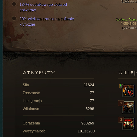
1,022 do si
134% dodatkowego złota od
potworów
30% większa szansa na trafienie
Korbacz Szar
4 059,3 O
krytyczne
1,275 do si
ATRYBUTY
UMIEJ
Siła
11624
Zręczność
77
Inteligencja
77
Witalność
6298
Obrażenia
960269
Wytrzymałość
18133200