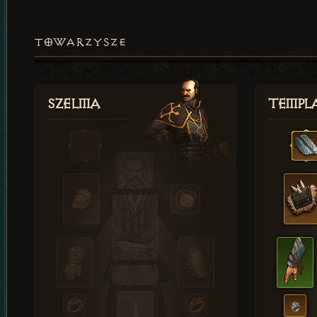
TOWARZYSZE
Szelma
Templa