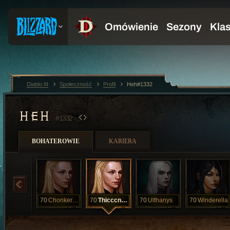
Diablo III
Społeczność
Profil
Heh#1332
HEH
#1332
BOHATEROWIE
KARIERA
70
Chonkerella
70
Thicccness
70
Ulthanys
70
Winderella