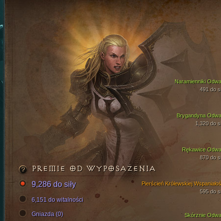
Naramienniki Odwa
491 do si
Brygandyna Odwa
1,320 do si
Rękawice Odwa
870 do si
PREMIE OD WYPOSAŻENIA
9,286 do siły
Pierścień Królewskiej Wspaniałoś
595 do si
6,151 do witalności
Gniazda (0)
Skórznie Odwa