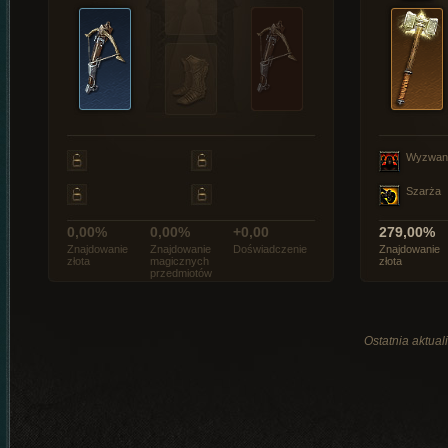
Wyzwan
Szarża
0,00%
0,00%
+0,00
279,00%
Znajdowanie
Znajdowanie
Doświadczenie
Znajdowanie
złota
magicznych
złota
przedmiotów
Ostatnia aktual