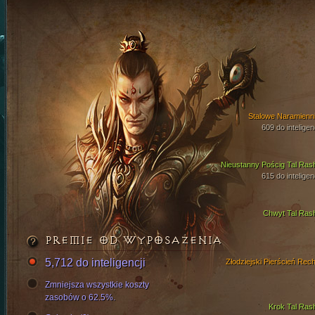
Stalowe Naramienni
609 do inteligen
Nieustanny Pościg Tal Ras
615 do inteligen
Chwyt Tal Ras
PREMIE OD WYPOSAŻENIA
5,712 do inteligencji
Złodziejski Pierścień Rech
Zmniejsza wszystkie koszty
zasobów o 62.5%.
Krok Tal Ras