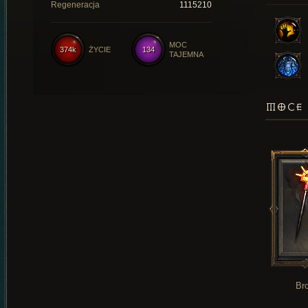
Regeneracja
1115210
MOC
374k
ŻYCIE
134
TAJEMNA
MOCE 
Br