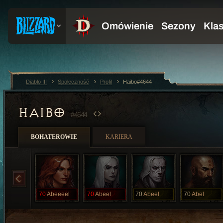
Diablo III
Społeczność
Profil
Haibo#4644
HAIBO
#4644
BOHATEROWIE
KARIERA
70
Abeeeel
70
Abeel
70
Abeel
70
Abel