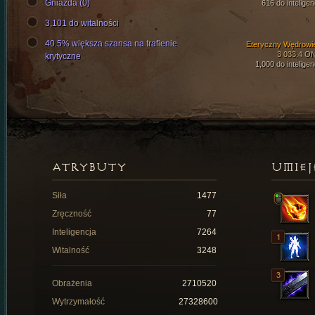
Gniazda (0)
616 do inteligen
3,101 do witalności
40.5% większa szansa na trafienie
Eteryczny Wędrowi
3 033,4 O
krytyczne
1,000 do inteligen
ATRYBUTY
UMIEJ
Siła
1477
Zręczność
77
Inteligencja
7264
Witalność
3248
Obrażenia
2710520
Wytrzymałość
27328600