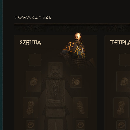
TOWARZYSZE
Szelma
Templa