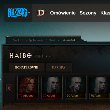
Diablo III
Społeczność
Profil
Haibo#4644
HAIBO
#4644
BOHATEROWIE
KARIERA
70
Abeeeel
70
Abeel
70
Abeel
70
Abel