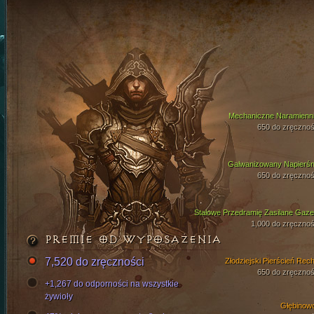
Mechaniczne Naramienni
650 do zręcznoś
Galwanizowany Napierśn
650 do zręcznoś
Stalowe Przedramię Zasilane Gaz
1,000 do zręcznoś
PREMIE OD WYPOSAŻENIA
7,520 do zręczności
Złodziejski Pierścień Rech
650 do zręcznoś
+1,267 do odporności na wszystkie
żywioły
Głębinow