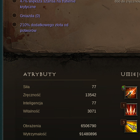
47% większa szansa na trafienie
650 do zręcznoś
krytyczne
Gniazda (0)
210% dodatkowego złota od
potworów
ATRYBUTY
UMIEJ
Siła
77
Zręczność
13542
Inteligencja
77
Witalność
3071
Obrażenia
6506790
Wytrzymałość
91480896