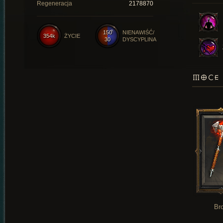
Regeneracja
2178870
150
NIENAWIŚĆ/
354k
ŻYCIE
30
DYSCYPLINA
MOCE 
Br