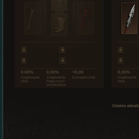
0,00%
0,00%
+0,00
0,00%
Znajdowanie
Znajdowanie
Doświadczenie
Znajdowanie
złota
magicznych
złota
przedmiotów
Ostatnia aktual