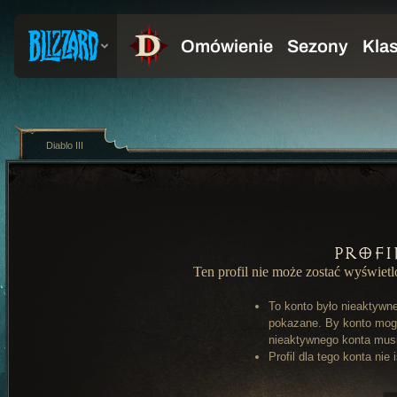
Diablo III
Profi
Ten profil nie może zostać wyświet
To konto było nieaktywn
pokazane. By konto mog
nieaktywnego konta musi 
Profil dla tego konta nie 