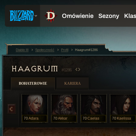
Diablo III
Społeczność
Profil
Haagrum#1286
HAAGRUM
#1286
BOHATEROWIE
KARIERA
70
Adara
70
Akkar
70
Caelas
70
Kaelissa