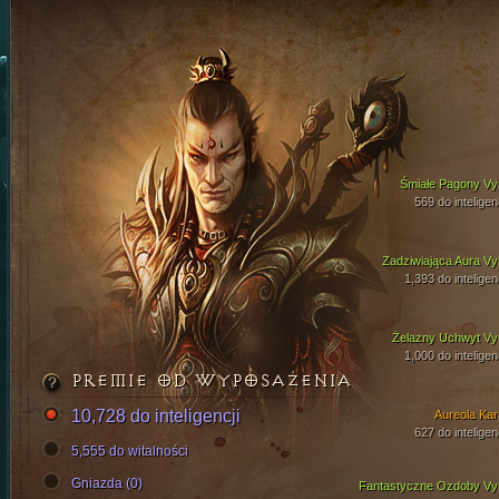
Śmiałe Pagony Vy
569 do inteligen
Zadziwiająca Aura Vy
1,393 do inteligen
Żelazny Uchwyt Vy
1,000 do inteligen
PREMIE OD WYPOSAŻENIA
10,728 do inteligencji
Aureola Kari
627 do inteligen
5,555 do witalności
Gniazda (0)
Fantastyczne Ozdoby Vy