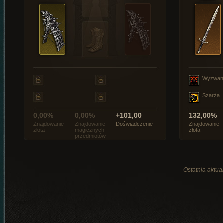
Wyzwan
Szarża
0,00%
0,00%
+101,00
132,00%
Znajdowanie
Znajdowanie
Doświadczenie
Znajdowanie
złota
magicznych
złota
przedmiotów
Ostatnia aktual