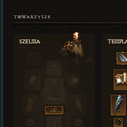
TOWARZYSZE
Szelma
Templa