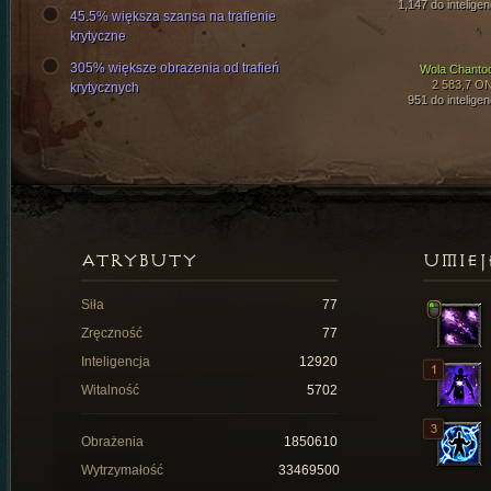
1,147 do inteligen
45.5% większa szansa na trafienie
krytyczne
305% większe obrażenia od trafień
Wola Chanto
2 583,7 O
krytycznych
951 do inteligen
ATRYBUTY
UMIEJ
Siła
77
Zręczność
77
Inteligencja
12920
Witalność
5702
Obrażenia
1850610
Wytrzymałość
33469500