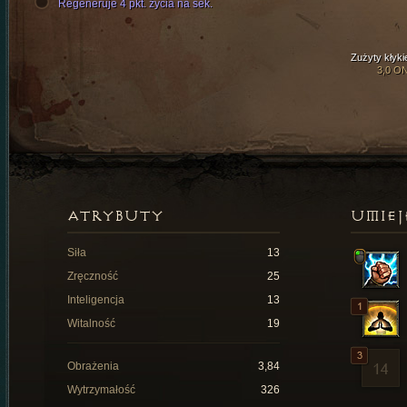
Regeneruje 4 pkt. życia na sek.
Zużyty kłyki
3,0 O
ATRYBUTY
UMIEJ
Siła
13
Zręczność
25
Inteligencja
13
Witalność
19
Obrażenia
3,84
Wytrzymałość
326