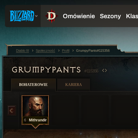
Diablo III
Społeczność
Profil
GrumpyPants#115356
GRUMPYPANTS
#115356
BOHATEROWIE
KARIERA
6
Mithrandir