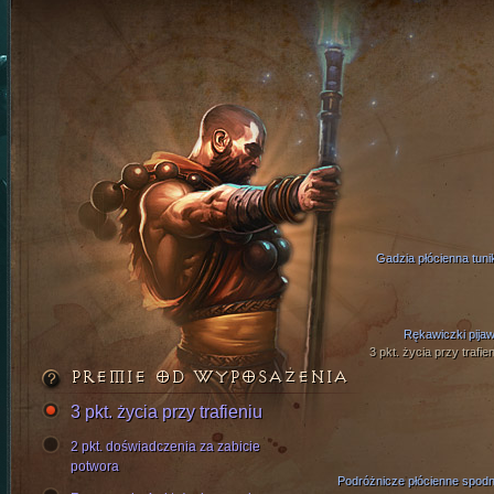
Gadzia płócienna tuni
Rękawiczki pijaw
3 pkt. życia przy trafien
PREMIE OD WYPOSAŻENIA
3 pkt. życia przy trafieniu
2 pkt. doświadczenia za zabicie
potwora
Podróżnicze płócienne spodn