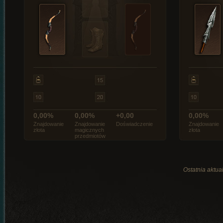
0,00%
0,00%
+0,00
0,00%
Znajdowanie
Znajdowanie
Doświadczenie
Znajdowanie
złota
magicznych
złota
przedmiotów
Ostatnia aktual