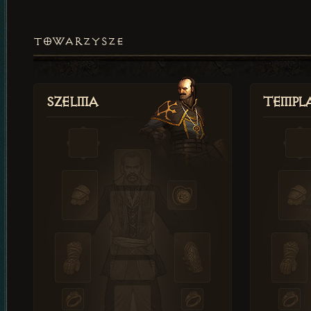
TOWARZYSZE
Szelma
Templa