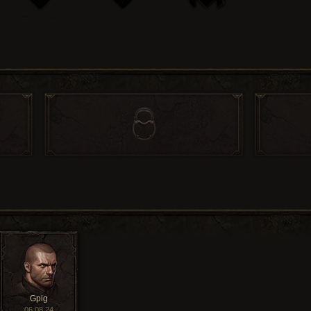
Gpig
06.08.24