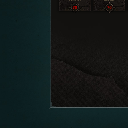
70
70