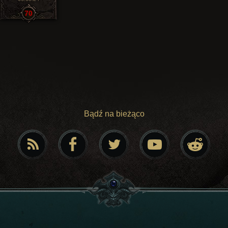
70
Bądź na bieżąco