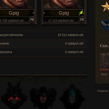
Gpig
Gpig
70
70
1 700 zabitych elit
17 115 zabitych elit
wczyni-demonów
10 512 zabitych elit
rownik
0 zabitych elit
Czas 
barzyńca
0 zabitych elit
Barb.
Ostatnia 