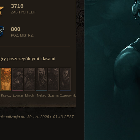
3716
ZABITYCH ELIT
800
POZ. MISTRZ.
gry poszczególnymi klasami
Krzyż.
Łowca
Mnich
Nekro
Szaman
Czarownik
aktualizacja dn. 30. cze 2026 r. 01:43 CEST