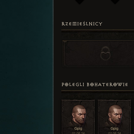
RZEMIEŚLNICY
POLEGLI BOHATEROWIE
Gpig
Gpig
01.08.24
02.08.24