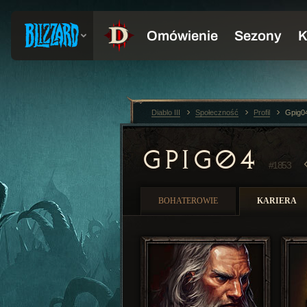
Diablo III
Społeczność
Profil
Gpig0
GPIG04
#1853
BOHATEROWIE
KARIERA