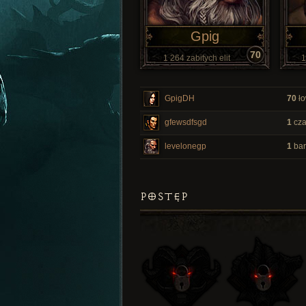
Gpig
70
1 264 zabitych elit
1
GpigDH
70
ło
gfewsdfsgd
1
cza
levelonegp
1
bar
POSTĘP