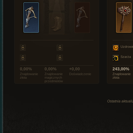
Uzdrowi
Szarża
0,00%
0,00%
+0,00
243,00%
Znajdowanie
Znajdowanie
Doświadczenie
Znajdowanie
złota
magicznych
złota
przedmiotów
Ostatnia aktual