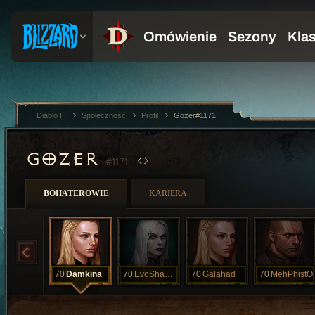
Diablo III
Społeczność
Profil
Gozer#1171
GOZER
#1171
BOHATEROWIE
KARIERA
70
Damkina
70
EvoShandor
70
Galahad
70
MehPhistO