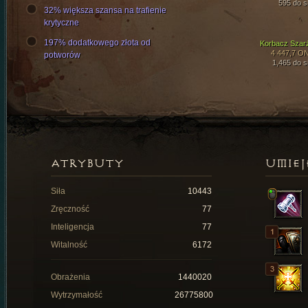
595 do si
32% większa szansa na trafienie
krytyczne
197% dodatkowego złota od
Korbacz Szar
4 447,7 O
potworów
1,465 do si
ATRYBUTY
UMIEJ
Siła
10443
Zręczność
77
Inteligencja
77
Witalność
6172
Obrażenia
1440020
Wytrzymałość
26775800