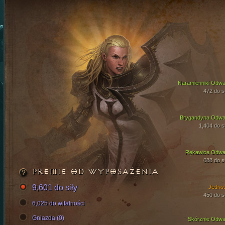
Naramienniki Odwa
472 do si
Brygandyna Odwa
1,404 do si
Rękawice Odwa
688 do si
PREMIE OD WYPOSAŻENIA
9,601 do siły
Jedno
450 do si
6,025 do witalności
Gniazda (0)
Skórznie Odwa