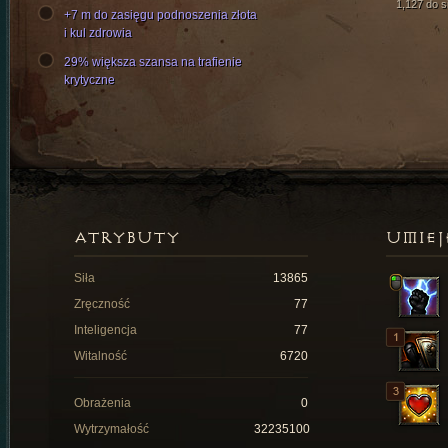
1,127 do si
+7 m do zasięgu podnoszenia złota
i kul zdrowia
29% większa szansa na trafienie
krytyczne
ATRYBUTY
UMIEJ
Siła
13865
Zręczność
77
Inteligencja
77
Witalność
6720
Obrażenia
0
Wytrzymałość
32235100