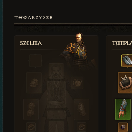
TOWARZYSZE
Szelma
Templa