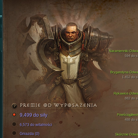
Naramienniki Odwa
594 do si
Brygandyna Odwa
1,452 do si
Rękawice Odwa
882 do si
PREMIE OD WYPOSAŻENIA
9,499 do siły
Powściągliwo
488 do si
6,573 do witalności
Gniazda (0)
Skórznie Odwa