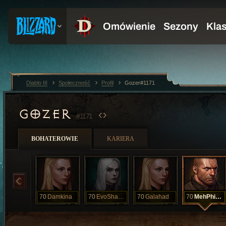
Diablo III
Społeczność
Profil
Gozer#1171
GOZER
#1171
BOHATEROWIE
KARIERA
70
Damkina
70
EvoShandor
70
Galahad
70
MehPhistO