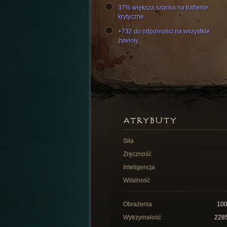
37% większa szansa na trafienie
krytyczne
+732 do odporności na wszystkie
żywioły
ATRYBUTY
Siła
Zręczność
Inteligencja
Witalność
Obrażenia
10
Wytrzymałość
228