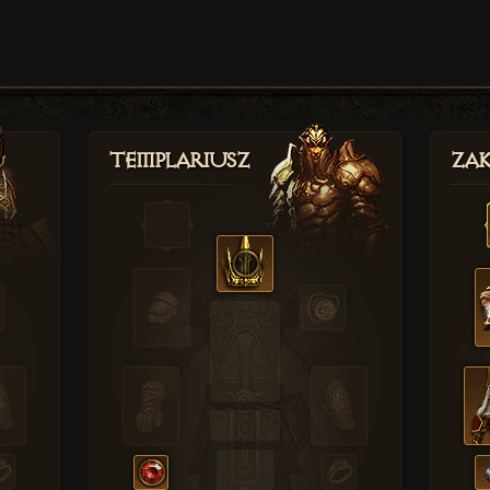
Templariusz
Zak