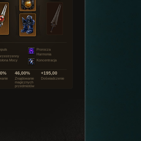
mpuls
Prorocza
Harmonia
rzestrzenny
słona Mocy
Koncentracja
00%
46,00%
+195,00
wanie
Znajdowanie
Doświadczenie
magicznych
przedmiotów