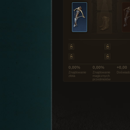
0,00%
0,00%
+0,00
Znajdowanie
Znajdowanie
Doświadc
złota
magicznych
przedmiotów