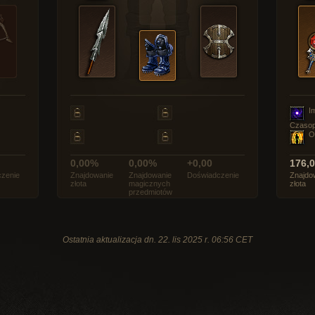
I
Czasop
O
0,00%
0,00%
+0,00
176,
zenie
Znajdowanie
Znajdowanie
Doświadczenie
Znajdo
złota
magicznych
złota
przedmiotów
Ostatnia aktualizacja dn. 22. lis 2025 r. 06:56 CET