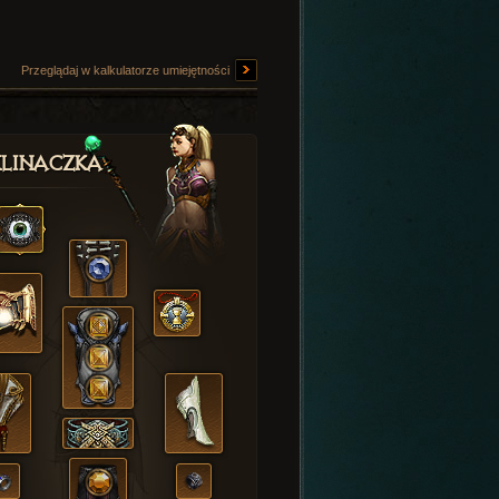
Przeglądaj w kalkulatorze umiejętności
linaczka