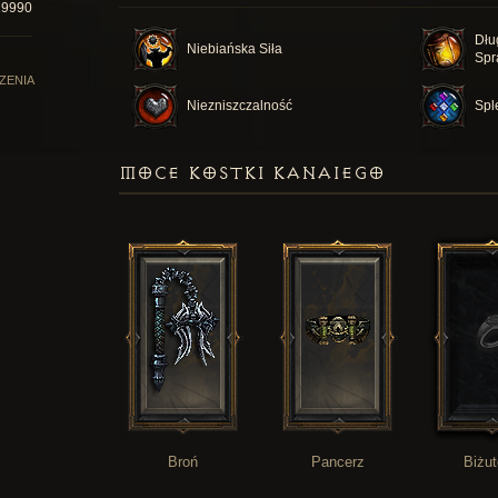
19990
Dłu
Niebiańska Siła
Spr
ZENIA
Niezniszczalność
Spl
MOCE KOSTKI KANAIEGO
Broń
Pancerz
Biżut