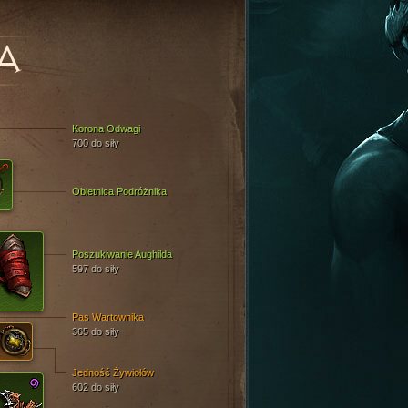
A
Korona Odwagi
700 do siły
Obietnica Podróżnika
Poszukiwanie Aughilda
597 do siły
Pas Wartownika
365 do siły
Jedność Żywiołów
602 do siły