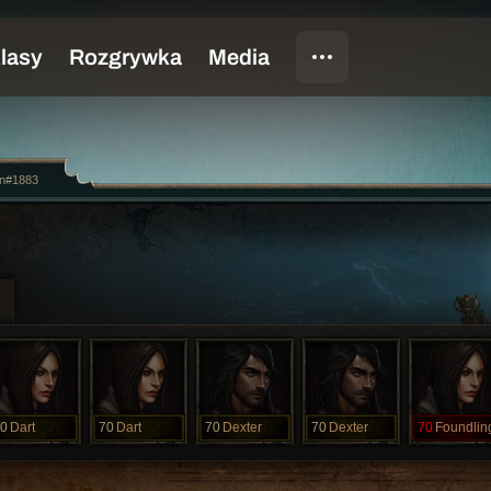
n#1883
0
Dart
70
Dart
70
Dexter
70
Dexter
70
Foundlin