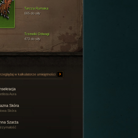
Tarcza Rumaka
665 do siły
Trzewiki Odwagi
473 do siły
rzeglądaj w kalkulatorze umiejętności
nsekracja
etlista Aura
lazna Skóra
lowa Skóra
nna Szarża
trzymałość