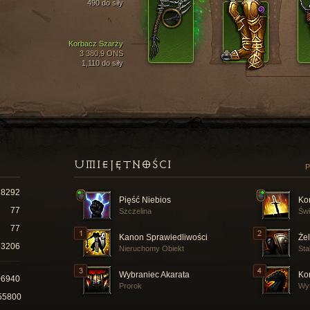
490 do siły
Korbacz Szarży
3 380,9 ONS
1,110 do siły
UMIEJĘTNOŚCI
P
8292
Pięść Niebios
Ko
77
Szczelina
Świ
77
Kanon Sprawiedliwości
Że
3206
Nieruchomy Obiekt
Sta
Wybraniec Akarata
Ko
06940
Prorok
Wy
55800