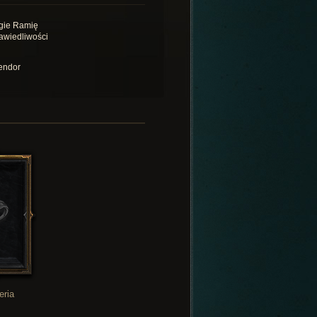
gie Ramię
awiedliwości
endor
eria