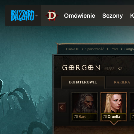
Diablo III
Społeczność
Profil
Gorgo
GORGON
#1883
BOHATEROWIE
KARIERA
70
Bard
70
Cruella
7