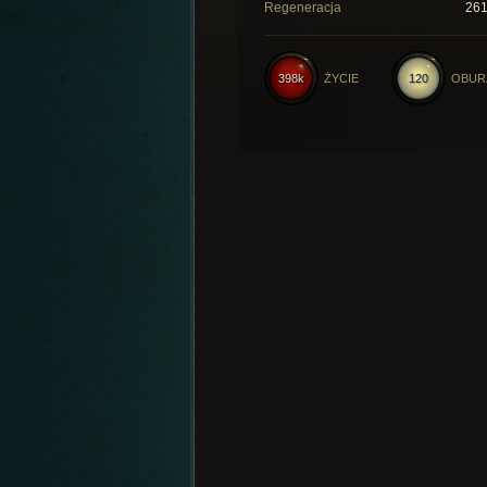
Regeneracja
26
398k
ŻYCIE
120
OBUR