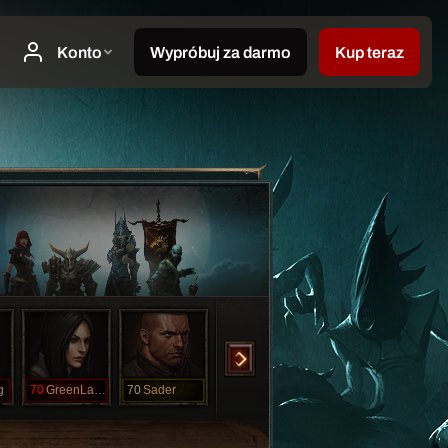
g
70
GreenLantern
70
Sader
70
Sharpie
70
Spikie