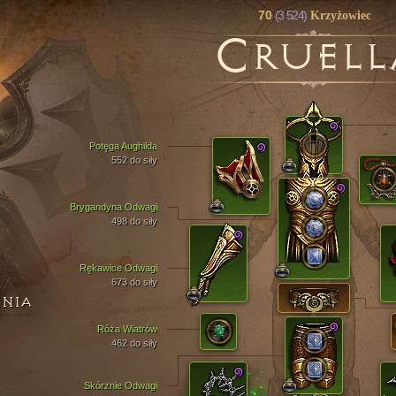
70
(3 524)
Krzyżowiec
C
RUELL
Potęga Aughilda
552 do siły
Brygandyna Odwagi
498 do siły
Rękawice Odwagi
673 do siły
ENIA
Róża Wiatrów
462 do siły
Skórznie Odwagi