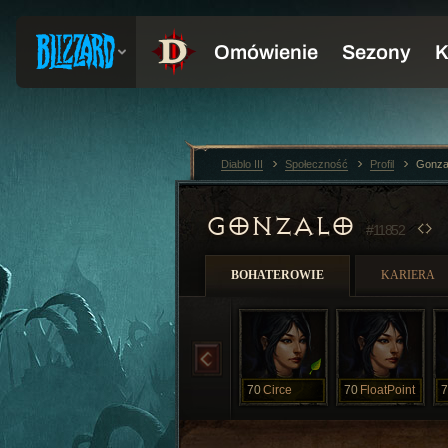
Diablo III
Społeczność
Profil
Gonza
GONZALO
#11852
BOHATEROWIE
KARIERA
70
Circe
70
FloatPoint
7