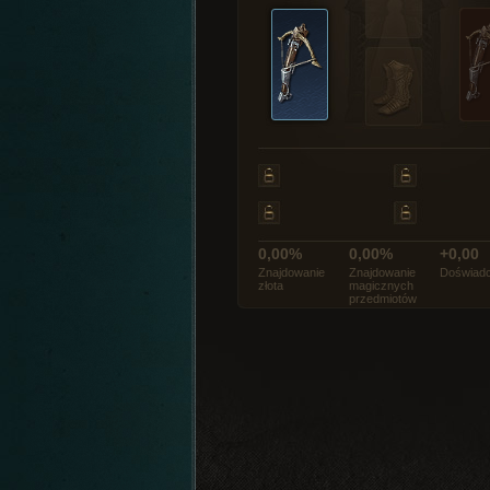
0,00%
0,00%
+0,00
Znajdowanie
Znajdowanie
Doświadc
złota
magicznych
przedmiotów