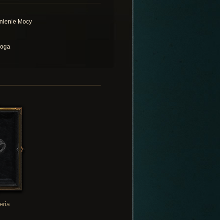
nienie Mocy
oga
eria