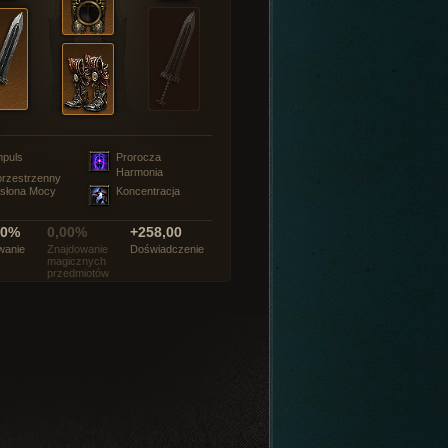
mpuls
Prorocza
Harmonia
rzestrzenny
słona Mocy
Koncentracja
00%
0,00%
+258,00
wanie
Znajdowanie
Doświadczenie
magicznych
przedmiotów