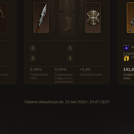
I
Czasop
O
0,00%
0,00%
+0,00
141,
zenie
Znajdowanie
Znajdowanie
Doświadczenie
Znajdo
złota
magicznych
złota
przedmiotów
Ostatnia aktualizacja dn. 10. kwi 2026 r. 03:47 CEST