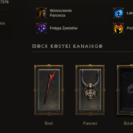
47378
Wzmocnienie
Łak
Pancerza
MNA
Potęga Żywiołów
Poż
MOCE KOSTKI KANAIEGO
Broń
Pancerz
Biżut