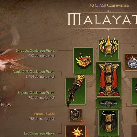
70
(1 723)
Czarownica
M
ALAYA
Skrzydła Ognistego Ptaka
492 do inteligencji
Napierśnik Ognistego Ptaka
1,484 do inteligencji
Szpony Ognistego Ptaka
701 do inteligencji
ENIA
Aureola Karini
462 do inteligencji
Lot Ognistego Ptaka