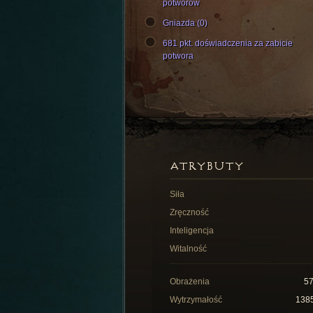
potworów
Gniazda (0)
681 pkt. doświadczenia za zabicie
potwora
ATRYBUTY
Siła
Zręczność
Inteligencja
Witalność
Obrażenia
5
Wytrzymałość
138