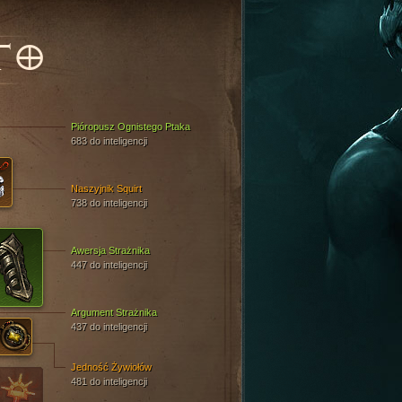
TO
Pióropusz Ognistego Ptaka
683 do inteligencji
Naszyjnik Squirt
738 do inteligencji
Awersja Strażnika
447 do inteligencji
Argument Strażnika
437 do inteligencji
Jedność Żywiołów
481 do inteligencji