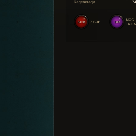
Regeneracja
7
MOC
615k
ŻYCIE
100
TAJE