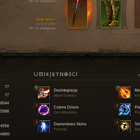
953 do inteligencji
Wielki Wezyr
3 215,9 ONS
987 do inteligencji
UMIEJĘTNOŚCI
P
77
Dezintegracja
Me
77
Węzeł Chaosu
Ko
8544
Czarna Dziura
Pa
5588
Zero Absolutne
Pot
Diamentowa Skóra
Tel
74558
Pryzmat
Bez
54800