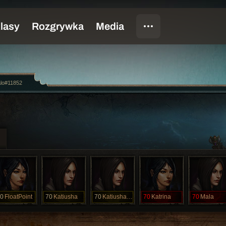
lo#11852
0
FloatPoint
70
Katiusha
70
KatiushaTO
70
Katrina
70
Mala