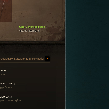
Stęp Ognistego Ptaka
462 do inteligencji
rzeglądaj w kalkulatorze umiejętności
teoryt
meta
ncerz Burzy
ęga Burzy
eportacja
pieczne Przejście