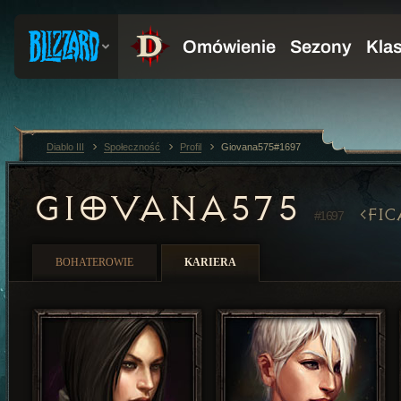
Diablo III
Społeczność
Profil
Giovana575#1697
GIOVANA575
FI
#1697
BOHATEROWIE
KARIERA