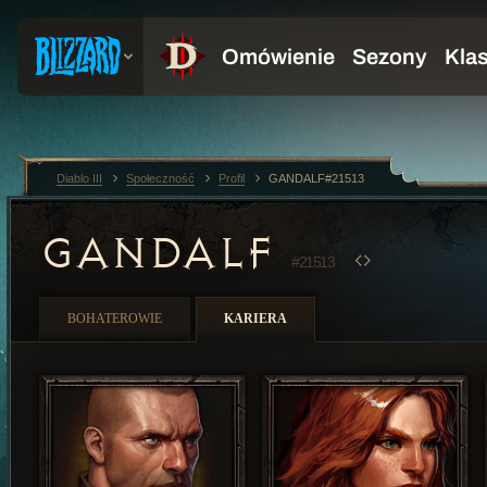
Diablo III
Społeczność
Profil
GANDALF#21513
GANDALF
#21513
BOHATEROWIE
KARIERA