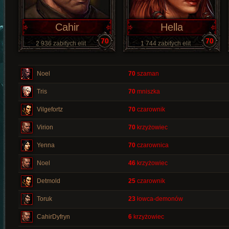
Cahir
Hella
70
70
2 936 zabitych elit
1 744 zabitych elit
Noel
70
szaman
Tris
70
mniszka
Vilgefortz
70
czarownik
Virion
70
krzyżowiec
Yenna
70
czarownica
Noel
46
krzyżowiec
Detmold
25
czarownik
Toruk
23
łowca-demonów
CahirDyfryn
6
krzyżowiec