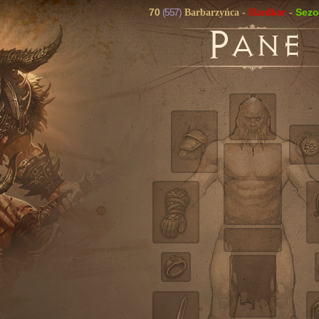
70
(557)
Sez
Barbarzyńca
-
Hardkor
-
P
ANE