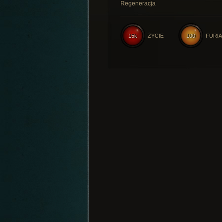
Regeneracja
15k
ŻYCIE
100
FURIA