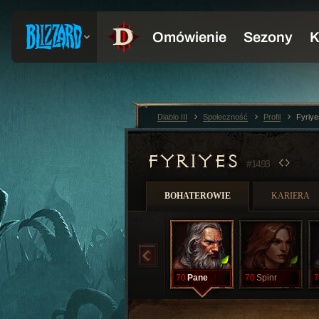
Diablo III
Społeczność
Profil
Fyriy
FYRIYES
#1493
BOHATEROWIE
KARIERA
70
Pane
70
Spinr
7