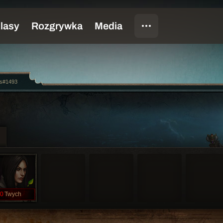
es#1493
0
Twych