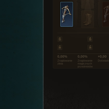
0,00%
0,00%
+0,00
Znajdowanie
Znajdowanie
Doświadc
złota
magicznych
przedmiotów