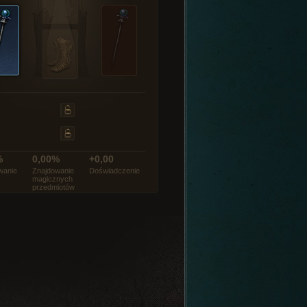
%
0,00%
+0,00
wanie
Znajdowanie
Doświadczenie
magicznych
przedmiotów