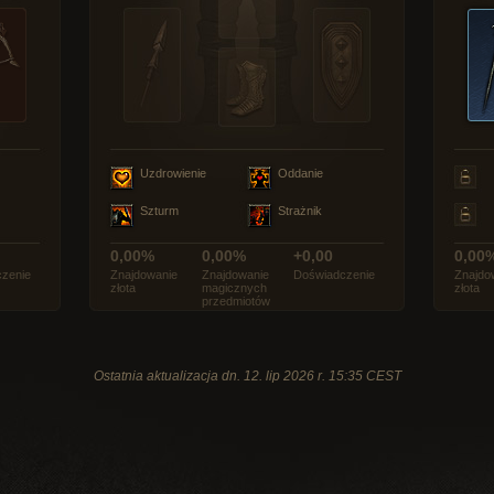
Uzdrowienie
Oddanie
Szturm
Strażnik
0,00%
0,00%
+0,00
0,00
zenie
Znajdowanie
Znajdowanie
Doświadczenie
Znajdo
złota
magicznych
złota
przedmiotów
Ostatnia aktualizacja dn. 12. lip 2026 r. 15:35 CEST