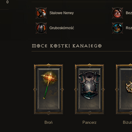
0
Stalowe Nerwy
Bez
Gruboskórność
Roz
MOCE KOSTKI KANAIEGO
Broń
Pancerz
Biżut