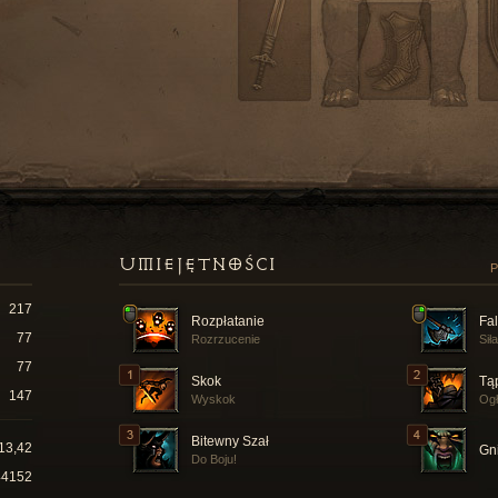
UMIEJĘTNOŚCI
P
217
Rozpłatanie
Fa
77
Rozrzucenie
Sił
77
Skok
Tą
147
Wyskok
Ogł
Bitewny Szał
13,42
Gn
Do Boju!
44152