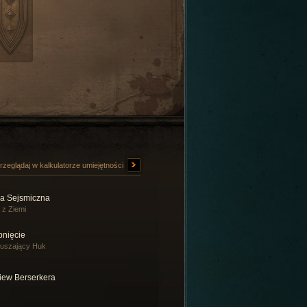
rzeglądaj w kalkulatorze umiejętności
la Sejsmiczna
a z Ziemi
pnięcie
uszający Huk
iew Berserkera