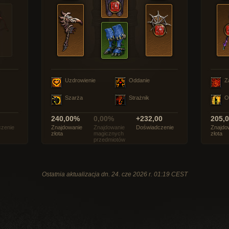
Uzdrowienie
Oddanie
Z
Szarża
Strażnik
O
240,00%
0,00%
+232,00
205,
zenie
Znajdowanie
Znajdowanie
Doświadczenie
Znajdo
złota
magicznych
złota
przedmiotów
Ostatnia aktualizacja dn. 24. cze 2026 r. 01:19 CEST