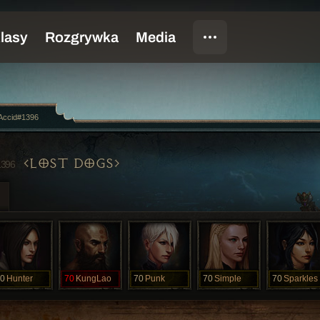
cAccid#1396
LOST DOGS
1396
0
Hunter
70
KungLao
70
Punk
70
Simple
70
Sparkles