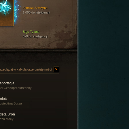
Zimowa Śnieżyca
1,000 do inteligencji
Stęp Tyfona
629 do inteligencji
rzeglądaj w kalkulatorze umiejętności
eportacja
el Czasoprzestrzenny
mieć
ustępliwa Burza
klęta Broń
rcza Mocy