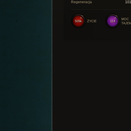
Regeneracja
10
MOC
509k
ŻYCIE
114
TAJE