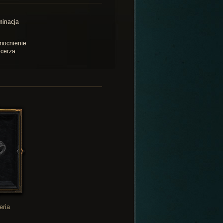
inacja
ocnienie
cerza
eria