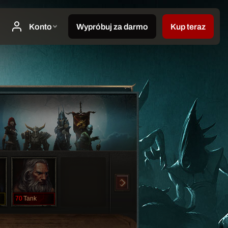
70
Tank