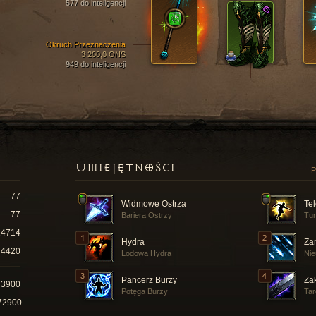
577 do inteligencji
Okruch Przeznaczenia
3 200,0 ONS
949 do inteligencji
UMIEJĘTNOŚCI
P
77
Widmowe Ostrza
Tel
77
Bariera Ostrzy
Tun
14714
Hydra
Za
4420
Lodowa Hydra
Nie
Pancerz Burzy
Za
73900
Potęga Burzy
Ta
72900