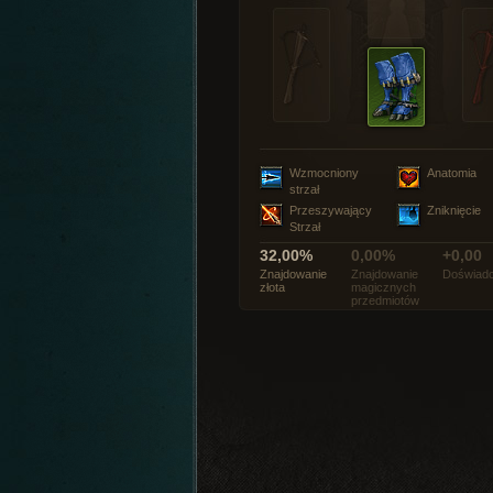
Wzmocniony
Anatomia
strzał
Przeszywający
Zniknięcie
Strzał
32,00%
0,00%
+0,00
Znajdowanie
Znajdowanie
Doświadc
złota
magicznych
przedmiotów