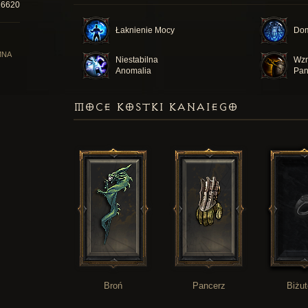
16620
Łaknienie Mocy
Dom
MNA
Niestabilna
Wzm
Anomalia
Pan
MOCE KOSTKI KANAIEGO
Broń
Pancerz
Biżut