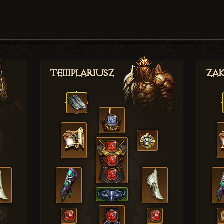
Templariusz
Zak