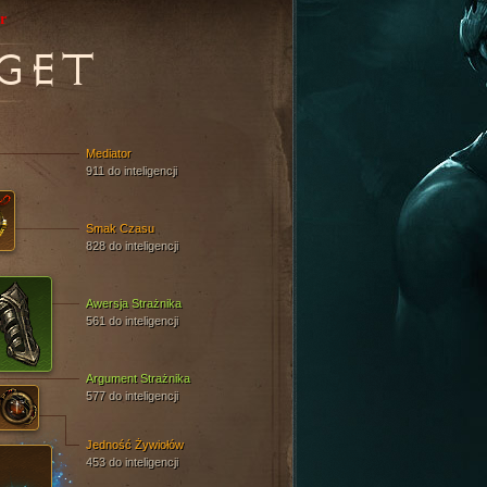
r
GET
Mediator
911 do inteligencji
Smak Czasu
828 do inteligencji
Awersja Strażnika
561 do inteligencji
Argument Strażnika
577 do inteligencji
Jedność Żywiołów
453 do inteligencji