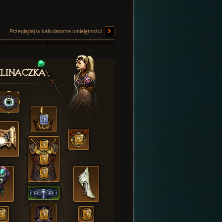
Przeglądaj w kalkulatorze umiejętności
linaczka