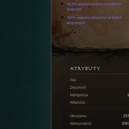
43.5% większa szansa na trafienie
krytyczne
305% większe obrażenia od trafień
krytycznych
ATRYBUTY
Siła
Zręczność
Inteligencja
Witalność
Obrażenia
25
Wytrzymałość
336