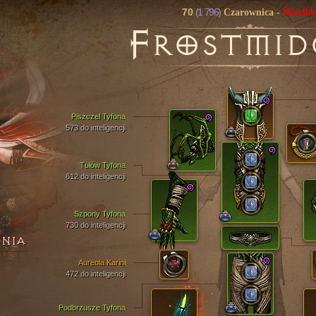
70
(1 796)
Czarownica
-
Hardko
F
ROSTMID
Piszczel Tyfona
573 do inteligencji
Tułów Tyfona
612 do inteligencji
Szpony Tyfona
730 do inteligencji
ENIA
Aureola Karini
472 do inteligencji
Podbrzusze Tyfona