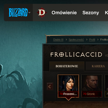
Diablo III
Społeczność
Profil
Frolli
FROLLICACCID
#
BOHATEROWIE
KARIERA
70
Frostmidget
70
Gronk
7