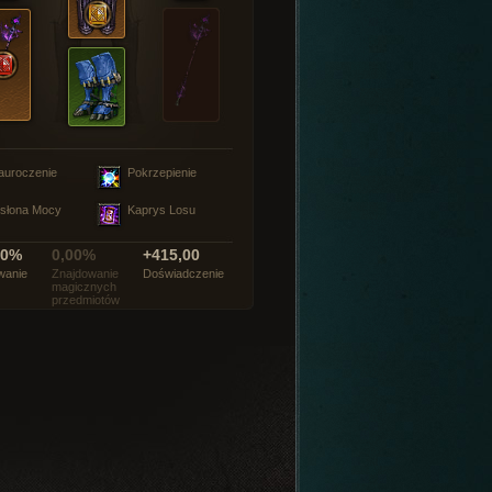
auroczenie
Pokrzepienie
słona Mocy
Kaprys Losu
00%
0,00%
+415,00
wanie
Znajdowanie
Doświadczenie
magicznych
przedmiotów