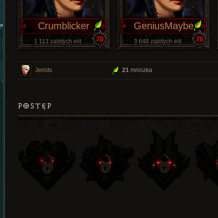
Crumblicker
GeniusMaybe
70
70
1 113 zabitych elit
3 648 zabitych elit
Jerists
21
mniszka
POSTĘP