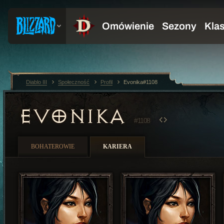
Diablo III
Społeczność
Profil
Evonika#1108
EVONIKA
#1108
BOHATEROWIE
KARIERA