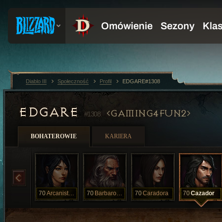
Diablo III
Społeczność
Profil
EDGARE#1308
EDGARE
GAMING4FUN2
#1308
BOHATEROWIE
KARIERA
70
Arcanistam
70
Barbarouno
70
Caradora
70
Cazador