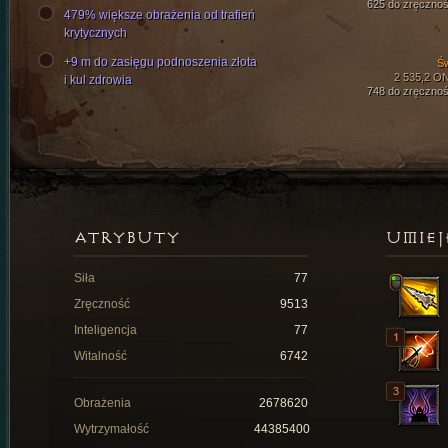
625 do zręcznoś
479% większe obrażenia od trafień
krytycznych
+9 m do zasięgu podnoszenia złota
Św
2 535,2 O
i kul zdrowia
748 do zręcznoś
ATRYBUTY
UMIEJ
Siła
77
Zręczność
9513
Inteligencja
77
Witalność
6742
Obrażenia
2678620
Wytrzymałość
44385400