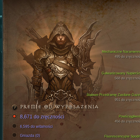
Mechaniczne Naramienni
495 do zręcznoś
Galwanizowany Napierśn
568 do zręcznoś
Stalowe Przedramię Zasilane Gaz
951 do zręcznoś
PREMIE OD WYPOSAŻENIA
8,671 do zręczności
Powściągliwo
456 do zręcznoś
6,595 do witalności
Gniazda (0)
Fluorescencyjne Spodn