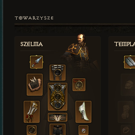
TOWARZYSZE
Szelma
Templa