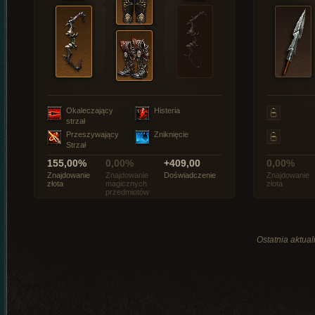
Okaleczający
Histeria
strzał
Przeszywający
Zniknięcie
Strzał
155,00%
0,00%
+409,00
0,00%
Znajdowanie
Znajdowanie
Doświadczenie
Znajdowanie
złota
magicznych
złota
przedmiotów
Ostatnia aktual