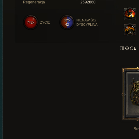
Regeneracja
2592860
125
NIENAWIŚĆ/
742k
ŻYCIE
42
DYSCYPLINA
MOCE 
Br