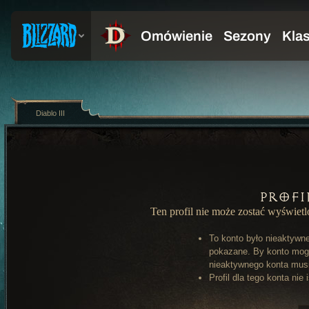
Diablo III
Profi
Ten profil nie może zostać wyświet
To konto było nieaktywn
pokazane. By konto mog
nieaktywnego konta musi 
Profil dla tego konta nie 