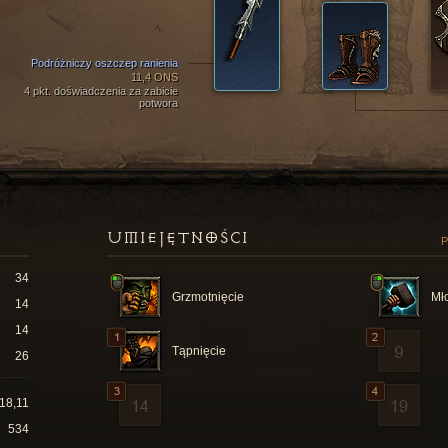
Podróżniczy oszczep ranienia
11,4 ONS
4 pkt. doświadczenia za zabicie
potwora
UMIEJĘTNOŚCI
P
34
Grzmotnięcie
Mło
14
14
Tąpnięcie
26
18,11
534