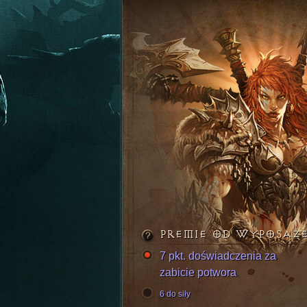
PREMIE OD WYPOSAŻ
7 pkt. doświadczenia za
zabicie potwora
6 do siły