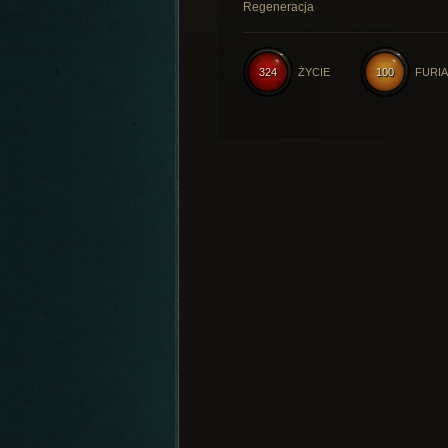
Regeneracja
324
ŻYCIE
100
FURIA