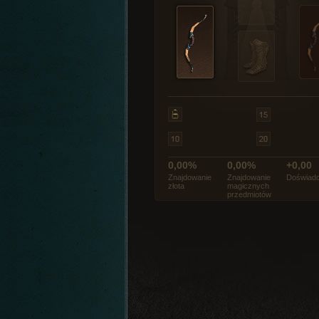
0,00%
0,00%
+0,00
Znajdowanie
Znajdowanie
Doświadc
złota
magicznych
przedmiotów