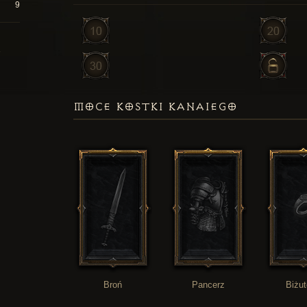
9
MOCE KOSTKI KANAIEGO
Broń
Pancerz
Biżut