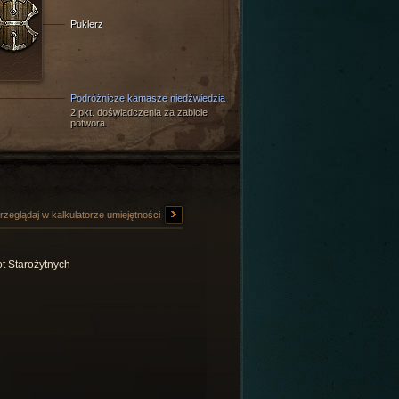
Puklerz
Podróżnicze kamasze niedźwiedzia
2 pkt. doświadczenia za zabicie
potwora
rzeglądaj w kalkulatorze umiejętności
t Starożytnych