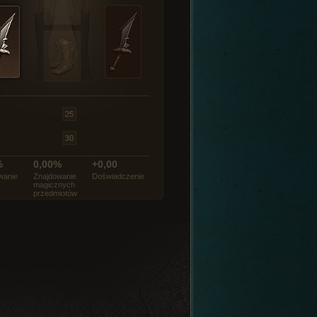
%
0,00%
+0,00
wanie
Znajdowanie
Doświadczenie
magicznych
przedmiotów