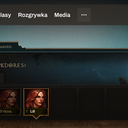
tan#1829
PKDORES
0
Viuva
7
Lili