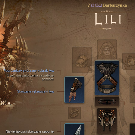
7
(3 051)
Barbarzynka
L
ILI
Podróżniczy skórzany kubrak lwa
1 pkt. doświadczenia za zabicie
potwora
Skórzane rękawiczki lwa
ENIA
Niskiej jakości skórzane spodnie