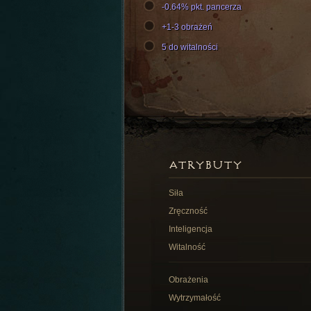
-0.64% pkt. pancerza
+1-3 obrażeń
5 do witalności
ATRYBUTY
Siła
Zręczność
Inteligencja
Witalność
Obrażenia
Wytrzymałość