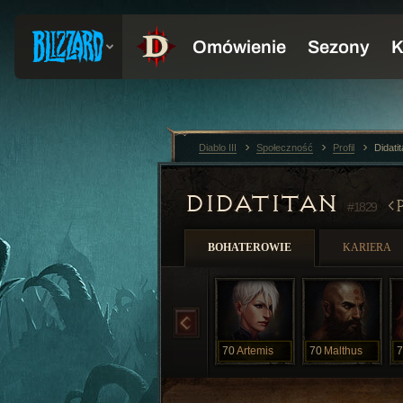
Diablo III
Społeczność
Profil
Didati
DIDATITAN
#1829
BOHATEROWIE
KARIERA
70
Artemis
70
Malthus
7