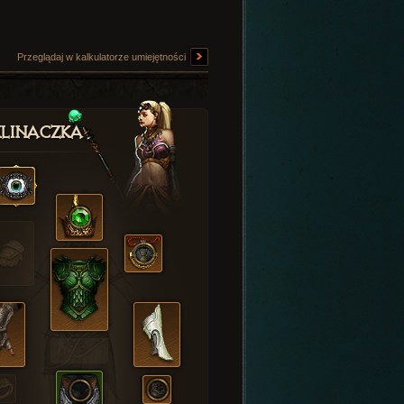
Przeglądaj w kalkulatorze umiejętności
linaczka