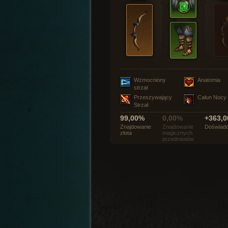
Wzmocniony
Anatomia
strzał
Przeszywający
Całun Nocy
Strzał
99,00%
0,00%
+363,0
Znajdowanie
Znajdowanie
Doświadc
złota
magicznych
przedmiotów