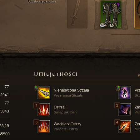
581 do zręczności
UMIEJĘTNOŚCI
P
77
Nienasycona Strzała
Pr
12941
Pożerająca Strzała
Sku
77
Ostrzał
Za
5043
Sunąc jak Cień
Prz
Wachlarz Ostrzy
Ze
88,19
Pancerz Ostrzy
Mr
65500