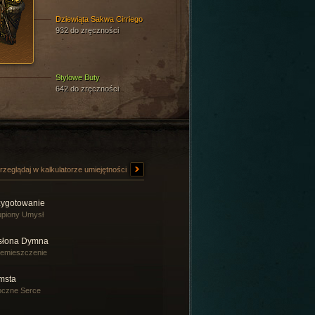
Dziewiąta Sakwa Cirriego
932 do zręczności
Stylowe Buty
642 do zręczności
rzeglądaj w kalkulatorze umiejętności
zygotowanie
piony Umysł
słona Dymna
emieszczenie
msta
oczne Serce