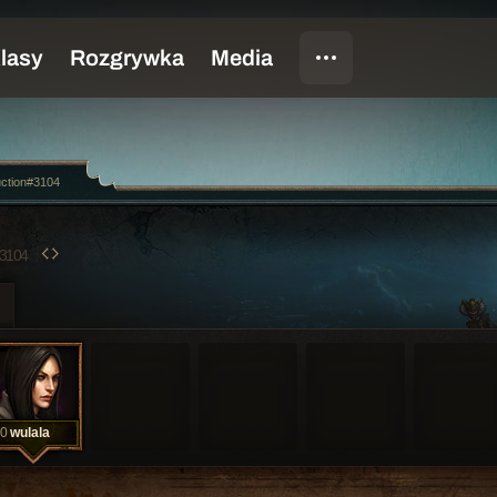
uction#3104
3104
0
wulala