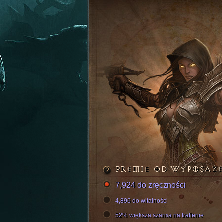
PREMIE OD WYPOSAŻ
7,924 do zręczności
4,896 do witalności
52% większa szansa na trafienie