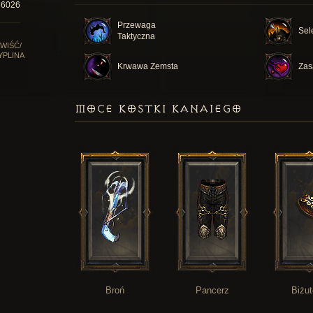
36026
Przewaga
Sel
Taktyczna
WIŚĆ/
YPLINA
Krwawa Zemsta
Zas
MOCE KOSTKI KANAIEGO
Broń
Pancerz
Biżut