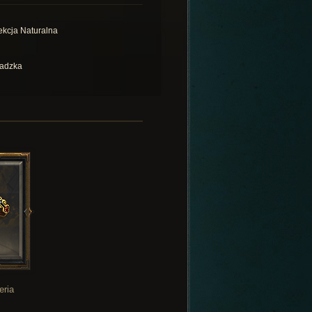
ekcja Naturalna
adzka
eria