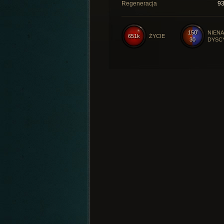
Regeneracja
9
150
NIENA
651k
ŻYCIE
30
DYSC