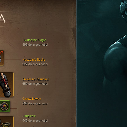
A
Dystopijne Gogle
998 do zręczności
Naszyjnik Squirt
922 do zręczności
Owijacze Jasności
650 do zręczności
Gniew Łowcy
609 do zręczności
Skupienie
446 do zręczności