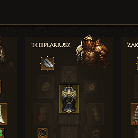
Templariusz
Zak