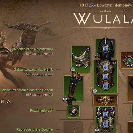
70
(3 256)
Łowczyni demonów
W
ULAL
Mechaniczne Naramienniki
596 do zręczności
Galwanizowany Napierśnik
590 do zręczności
Stalowe Przedramię Zasilane Gazem
958 do zręczności
ENIA
Powściągliwość
Fluorescencyjne Spodnie