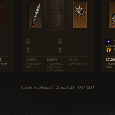
I
Czasop
O
0
0,00%
0,00%
+0,00
67,0
zenie
Znajdowanie
Znajdowanie
Doświadczenie
Znajdo
złota
magicznych
złota
przedmiotów
Ostatnia aktualizacja dn. 18. wrz 2025 r. 05:27 CEST