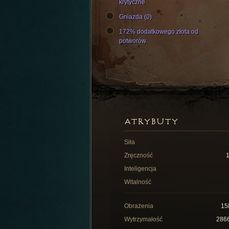
krytyczne
Gniazda (0)
172% dodatkowego złota od
potworów
ATRYBUTY
Siła
Zręczność
Inteligencja
Witalność
Obrażenia
15
Wytrzymałość
286