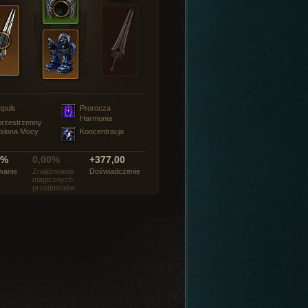
mpuls
Prorocza
Harmonia
rzestrzenny
słona Mocy
Koncentracja
0%
0,00%
+377,00
wanie
Znajdowanie
Doświadczenie
magicznych
przedmiotów