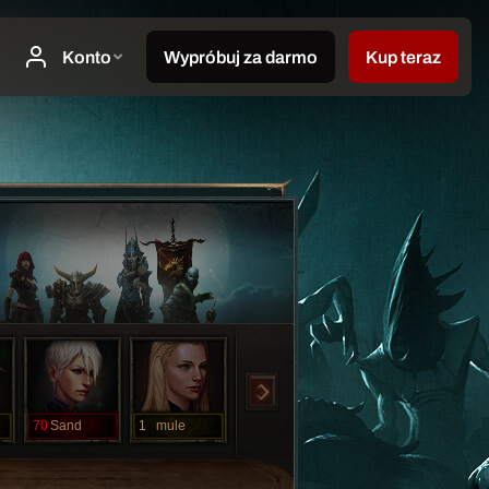
70
Sand
1
mule