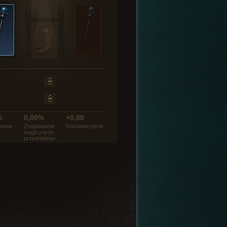
%
0,00%
+0,00
wanie
Znajdowanie
Doświadczenie
magicznych
przedmiotów