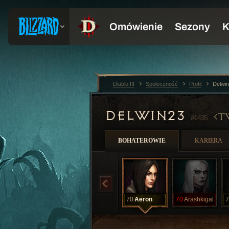
Diablo III
Społeczność
Profil
Delwi
DELWIN23
T
#1435
BOHATEROWIE
KARIERA
70
Aeron
70
Arashkigal
7