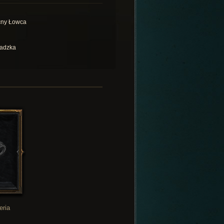
ny Łowca
adzka
eria