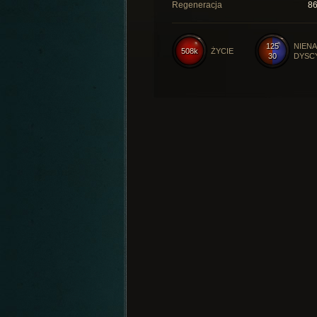
Regeneracja
8
125
NIENA
508k
ŻYCIE
30
DYSC