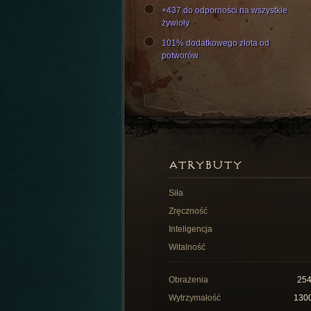
+437 do odporności na wszystkie
żywioły
101% dodatkowego złota od
potworów
ATRYBUTY
Siła
Zręczność
Inteligencja
Witalność
Obrażenia
25
Wytrzymałość
130