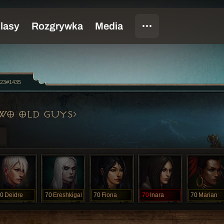
n23#1435
WO OLD GUYS
0
Deidre
70
Ereshkigal
70
Fiona
70
Inara
70
Marian