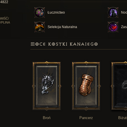
64822
Łucznictwo
Noc
WIŚĆ/
YPLINA
Selekcja Naturalna
Zas
MOCE KOSTKI KANAIEGO
Broń
Pancerz
Biżut