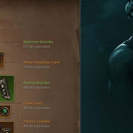
N
Spojrzenie Strażnika
671 do zręczności
Amulet Piekielnego Ognia
704 do zręczności
Awersja Strażnika
445 do zręczności
Gniew Łowcy
490 do zręczności
Jedność Żywiołów
441 do zręczności