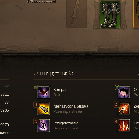
679 do zręczności
UMIEJĘTNOŚCI
P
77
Kompan
Od
7711
Dzik
Prz
77
Nienasycona Strzała
Ze
3905
Pożerająca Strzała
Mr
Przygotowanie
Ost
49970
Skupiony Umysł
Sun
06800