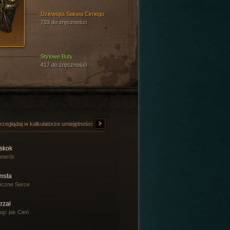
Dziewiąta Sakwa Cirriego
703 do zręczności
Stylowe Buty
417 do zręczności
rzeglądaj w kalkulatorze umiejętności
skok
ewrót
msta
oczne Serce
rzał
ąc jak Cień