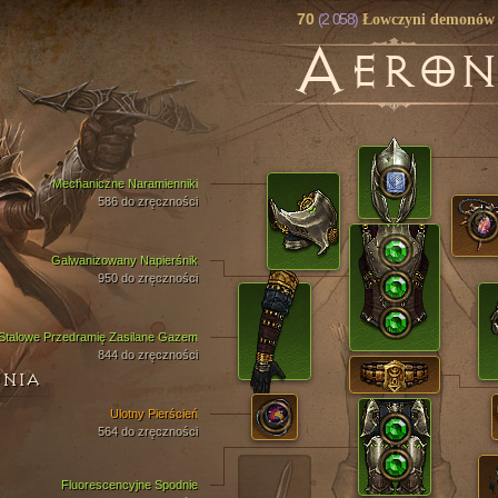
70
(2 058)
Łowczyni demonów
A
ERO
Mechaniczne Naramienniki
586 do zręczności
Galwanizowany Napierśnik
950 do zręczności
Stalowe Przedramię Zasilane Gazem
844 do zręczności
ENIA
Ulotny Pierścień
564 do zręczności
Fluorescencyjne Spodnie