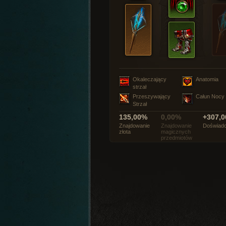
Okaleczający
Anatomia
strzał
Przeszywający
Całun Nocy
Strzał
135,00%
0,00%
+307,0
Znajdowanie
Znajdowanie
Doświadc
złota
magicznych
przedmiotów