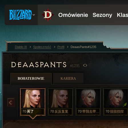
Diablo III
Społeczność
Profil
DeaasPants#1235
DEAASPANTS
#1235
BOHATEROWIE
KARIERA
70
买了
70
反反复复
70
带我去带我去
70
扭扭捏捏