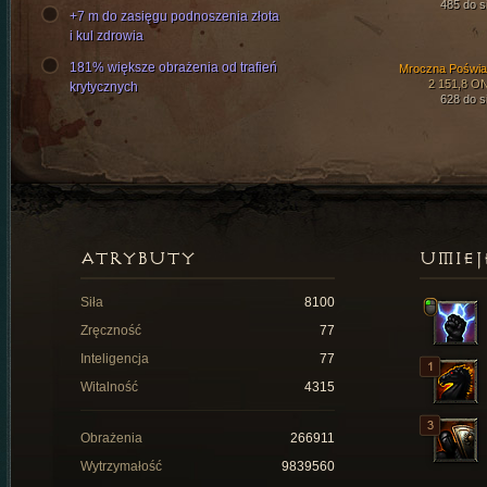
485 do si
+7 m do zasięgu podnoszenia złota
i kul zdrowia
181% większe obrażenia od trafień
Mroczna Poświa
2 151,8 O
krytycznych
628 do si
ATRYBUTY
UMIEJ
Siła
8100
Zręczność
77
Inteligencja
77
Witalność
4315
Obrażenia
266911
Wytrzymałość
9839560