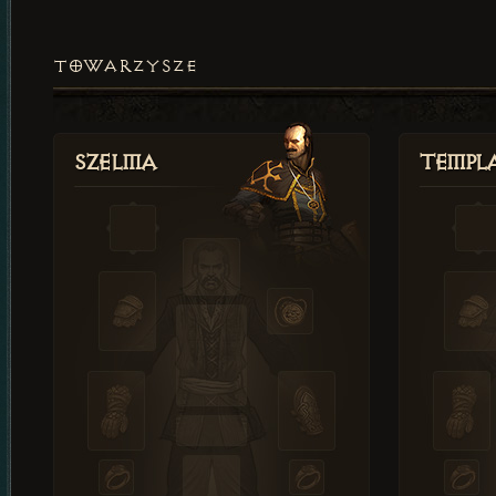
TOWARZYSZE
Szelma
Templa