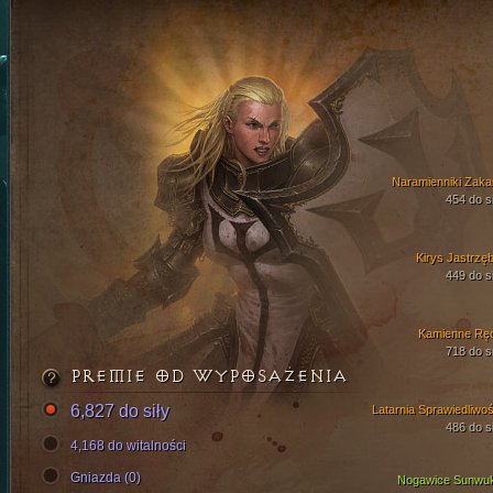
Naramienniki Zaka
454 do si
Kirys Jastrzęb
449 do si
Kamienne Rę
718 do si
PREMIE OD WYPOSAŻENIA
6,827 do siły
Latarnia Sprawiedliwoś
486 do si
4,168 do witalności
Gniazda (0)
Nogawice Sunwu