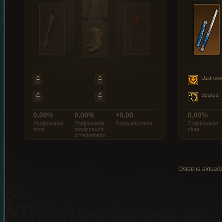
Uzdrowi
Szarża
0,00%
0,00%
+0,00
0,00%
Znajdowanie
Znajdowanie
Doświadczenie
Znajdowanie
złota
magicznych
złota
przedmiotów
Ostatnia aktuali