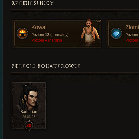
RZEMIEŚLNICY
Kowal
Złotn
Poziom
12
(normalny)
Poziom
Poziom
–
(hardkor)
Poziom
POLEGLI BOHATEROWIE
Barbarian
26.03.23
20