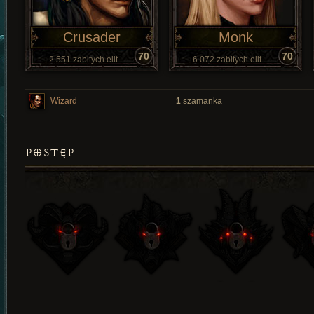
Crusader
Monk
70
70
2 551 zabitych elit
6 072 zabitych elit
Wizard
1
szamanka
POSTĘP