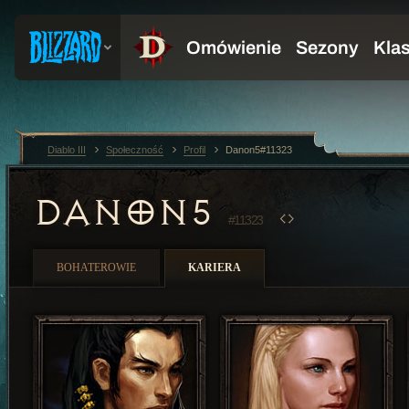
Diablo III
Społeczność
Profil
Danon5#11323
DANON5
#11323
BOHATEROWIE
KARIERA