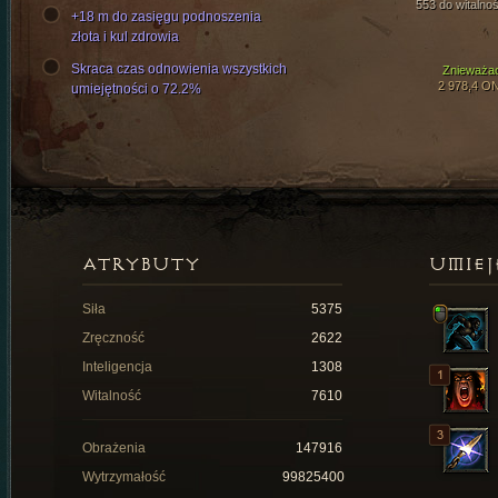
553 do witalnoś
+18 m do zasięgu podnoszenia
złota i kul zdrowia
Skraca czas odnowienia wszystkich
Znieważa
2 978,4 O
umiejętności o 72.2%
ATRYBUTY
UMIEJ
Siła
5375
Zręczność
2622
Inteligencja
1308
Witalność
7610
Obrażenia
147916
Wytrzymałość
99825400