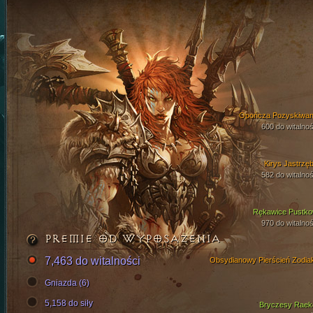
Opończa Pozyskiwan
600 do witalnoś
Kirys Jastrzęb
582 do witalnoś
Rękawice Pustko
970 do witalnoś
PREMIE OD WYPOSAŻENIA
7,463 do witalności
Obsydianowy Pierścień Zodia
Gniazda (6)
5,158 do siły
Bryczesy Raek