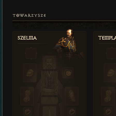
TOWARZYSZE
Szelma
Templa