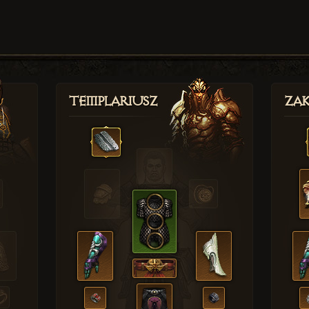
Templariusz
Zak