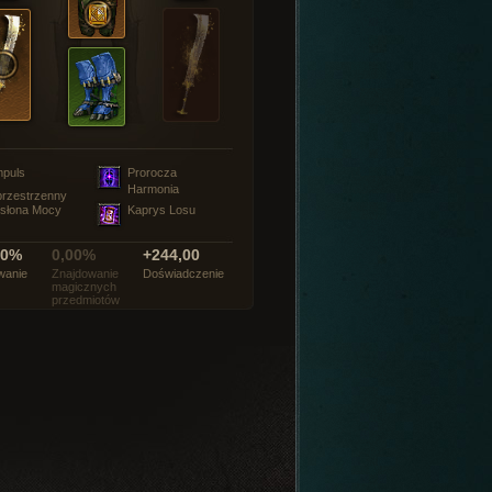
mpuls
Prorocza
Harmonia
rzestrzenny
słona Mocy
Kaprys Losu
00%
0,00%
+244,00
wanie
Znajdowanie
Doświadczenie
magicznych
przedmiotów