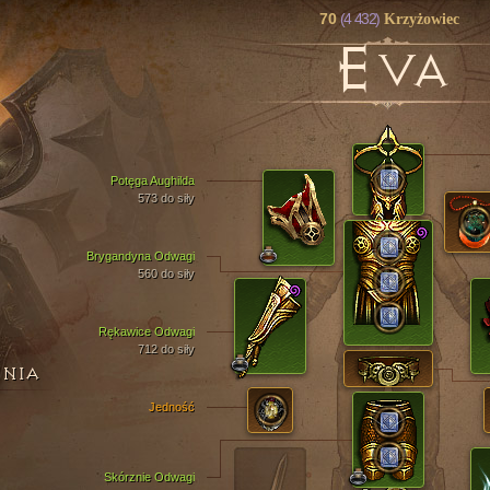
70
(4 432)
Krzyżowiec
E
VA
Potęga Aughilda
573 do siły
Brygandyna Odwagi
560 do siły
Rękawice Odwagi
712 do siły
ENIA
Jedność
Skórznie Odwagi