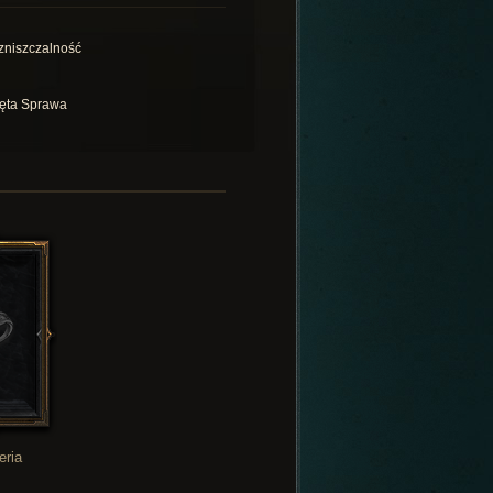
zniszczalność
ęta Sprawa
eria