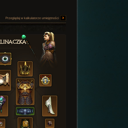
Przeglądaj w kalkulatorze umiejętności
linaczka