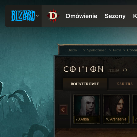
Diablo III
Społeczność
Profil
Cotto
COTTON
#11189
BOHATEROWIE
KARIERA
70
Arisa
70
ArshesNei
7