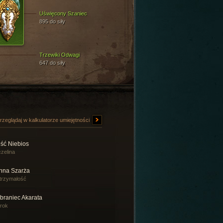
Uświęcony Szaniec
895 do siły
Trzewiki Odwagi
647 do siły
rzeglądaj w kalkulatorze umiejętności
ęść Niebios
zelina
nna Szarża
trzymałość
braniec Akarata
rok