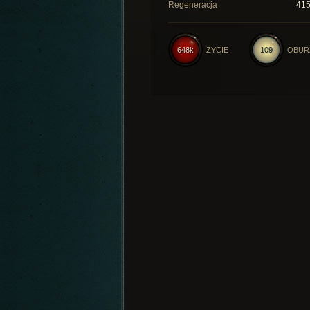
Regeneracja
41
648k
ŻYCIE
109
OBUR