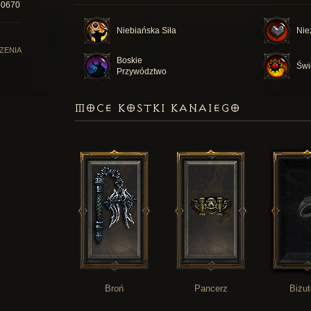
50670
Niebiańska Siła
Nie
ZENIA
Boskie
Świ
Przywództwo
MOCE KOSTKI KANAIEGO
Broń
Pancerz
Biżut