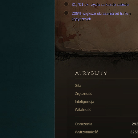
31,701 pkt. życia za każde zabicie
238% większe obrażenia od trafień
krytycznych
ATRYBUTY
Siła
Zręczność
Inteligencja
Witalność
Obrażenia
29
Wytrzymałość
325