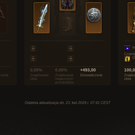
I
Czasop
O
0,00%
0,00%
+493,00
100,
zenie
Znajdowanie
Znajdowanie
Doświadczenie
Znajdo
złota
magicznych
złota
przedmiotów
Ostatnia aktualizacja dn. 23. kwi 2026 r. 07:41 CEST