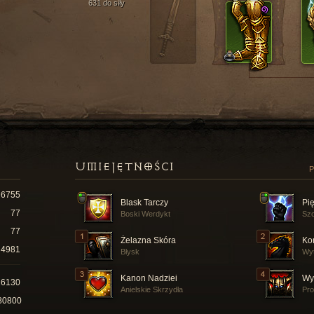
631 do siły
UMIEJĘTNOŚCI
P
6755
Blask Tarczy
Pi
77
Boski Werdykt
Szc
77
Żelazna Skóra
Ko
4981
Błysk
Wy
Kanon Nadziei
Wy
26130
Anielskie Skrzydła
Pro
80800