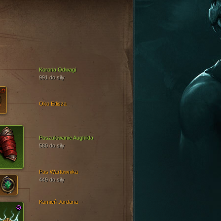
Korona Odwagi
991 do siły
Oko Etlisza
Poszukiwanie Aughilda
580 do siły
Pas Wartownika
449 do siły
Kamień Jordana