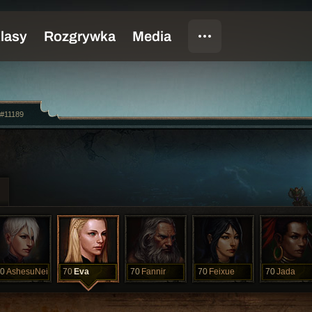
n#11189
0
AshesuNei
70
Eva
70
Fannir
70
Feixue
70
Jada