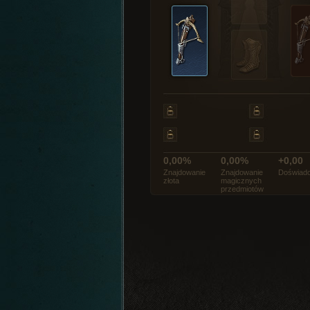
0,00%
0,00%
+0,00
Znajdowanie
Znajdowanie
Doświadc
złota
magicznych
przedmiotów