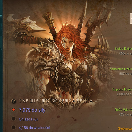
Kolce Dziki
650 do si
Zdobienia Dziki
587 do si
Szpony Dziki
1,000 do si
PREMIE OD WYPOSAŻENIA
7,979 do siły
Róża Wiatr
627 do si
Gniazda (0)
4,156 do witalności
Głębinow