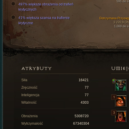
591 do si
497% większe obrażenia od trafień
krytycznych
41% większa szansa na trafienie
Dotrzymana Przysię
3 220,9 O
krytyczne
1,000 do si
ATRYBUTY
UMIEJ
Siła
16421
Zręczność
77
Inteligencja
77
Witalność
4303
Obrażenia
5308720
Wytrzymałość
67340304