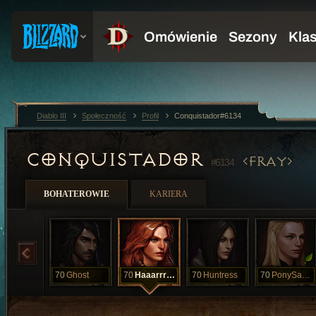
Diablo III
Społeczność
Profil
Conquistador#6134
CONQUISTADOR
FRAY
#6134
BOHATEROWIE
KARIERA
70
Ghost
70
Haaarrrggghh
70
Huntress
70
PonySader