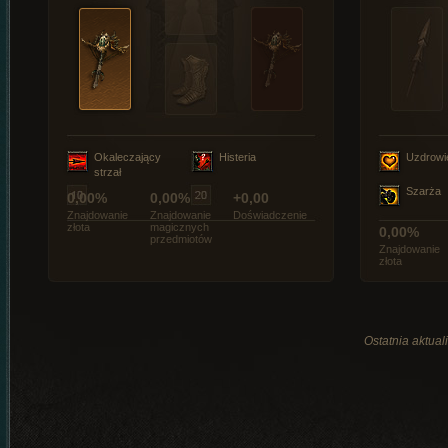
Okaleczający
Histeria
Uzdrowi
strzał
Szarża
0,00%
0,00%
+0,00
Znajdowanie
Znajdowanie
Doświadczenie
złota
magicznych
0,00%
przedmiotów
Znajdowanie
złota
Ostatnia aktual