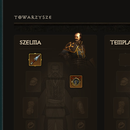
TOWARZYSZE
Szelma
Templa