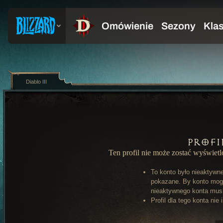
Diablo III
Profi
Ten profil nie może zostać wyświet
To konto było nieaktywn
pokazane. By konto mog
nieaktywnego konta musi 
Profil dla tego konta nie 