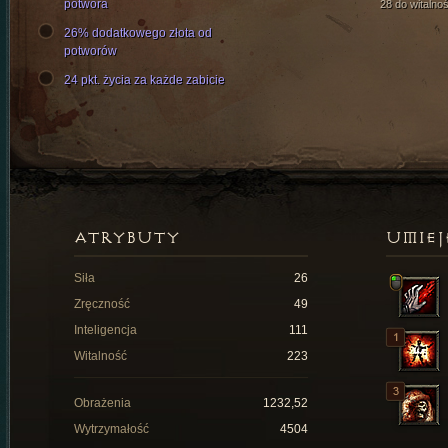
potwora
28 do witalnoś
26% dodatkowego złota od
potworów
24 pkt. życia za każde zabicie
ATRYBUTY
UMIEJ
Siła
26
Zręczność
49
Inteligencja
111
Witalność
223
Obrażenia
1232,52
Wytrzymałość
4504