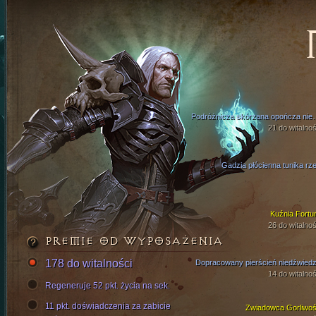
Podróżnicza skórza
21 do witalnoś
Gadzia płócienna tunika rze
Kuźnia Fortu
26 do witalnoś
PREMIE OD WYPOSAŻENIA
178 do witalności
Dopracowany pierścień niedźwiedz
14 do witalnoś
Regeneruje 52 pkt. życia na sek.
11 pkt. doświadczenia za zabicie
Zwiadowca Gorliwoś