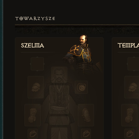
TOWARZYSZE
Szelma
Templa