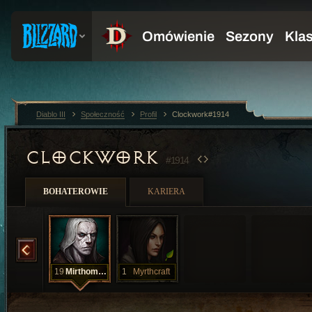
Diablo III
Społeczność
Profil
Clockwork#1914
CLOCKWORK
#1914
BOHATEROWIE
KARIERA
Myrthsader
19
Mirthomancer
1
Myrthcraft