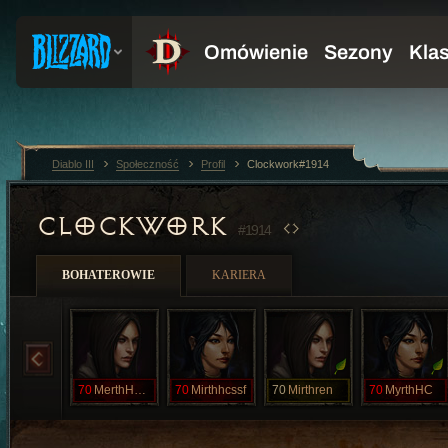
Diablo III
Społeczność
Profil
Clockwork#1914
CLOCKWORK
#1914
BOHATEROWIE
KARIERA
70
MerthHCSSF
70
Mirthhcssf
70
Mirthren
70
MyrthHC