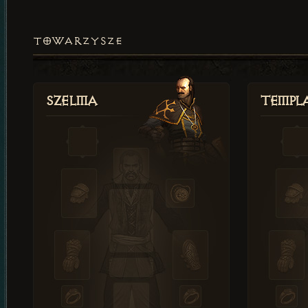
TOWARZYSZE
Szelma
Templa