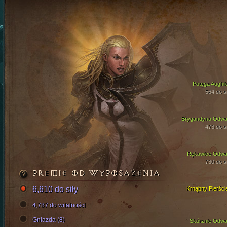
Potęga Aughil
564 do si
Brygandyna Odwa
473 do si
Rękawice Odwa
730 do si
PREMIE OD WYPOSAŻENIA
6,610 do siły
Krnąbny Pierści
4,787 do witalności
Gniazda (8)
Skórznie Odwa