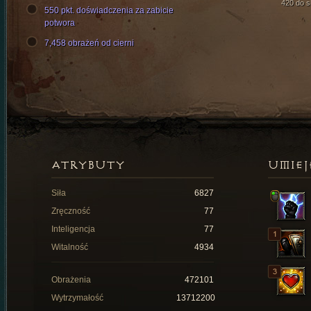
420 do si
550 pkt. doświadczenia za zabicie
potwora
7,458 obrażeń od cierni
ATRYBUTY
UMIEJ
Siła
6827
Zręczność
77
Inteligencja
77
Witalność
4934
Obrażenia
472101
Wytrzymałość
13712200