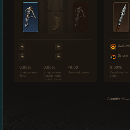
Uzdrowi
Szturm
0,00%
0,00%
+0,00
0,00%
Znajdowanie
Znajdowanie
Doświadczenie
Znajdowanie
złota
magicznych
złota
przedmiotów
Ostatnia aktual