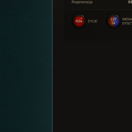
Regeneracja
8
125
NIENA
455k
ŻYCIE
54
DYSC