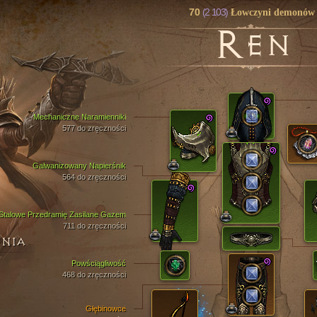
70
(2 103)
Łowczyni demonów
R
EN
Mechaniczne Naramienniki
577 do zręczności
Galwanizowany Napierśnik
564 do zręczności
Stalowe Przedramię Zasilane Gazem
711 do zręczności
ENIA
Powściągliwość
468 do zręczności
Głębinowce