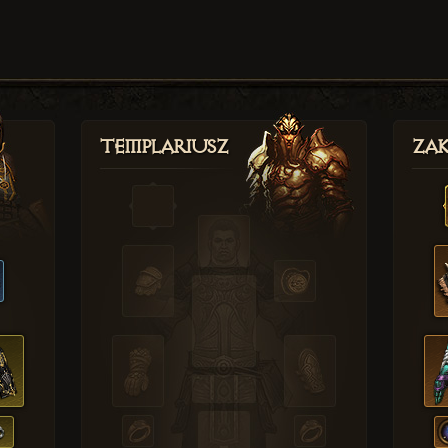
Templariusz
Zak