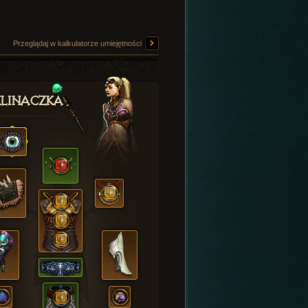
Przeglądaj w kalkulatorze umiejętności
linaczka