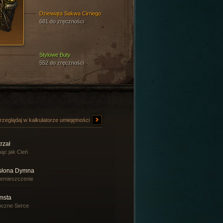
Dziewiąta Sakwa Cirriego
681 do zręczności
Stylowe Buty
552 do zręczności
rzeglądaj w kalkulatorze umiejętności
rzał
ąc jak Cień
słona Dymna
emieszczenie
msta
oczne Serce