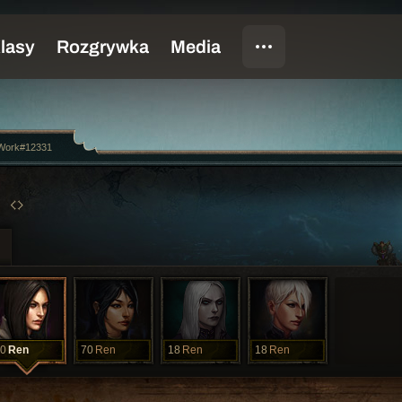
Work#12331
0
Ren
70
Ren
18
Ren
18
Ren