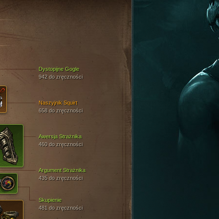
Dystopijne Gogle
942 do zręczności
Naszyjnik Squirt
658 do zręczności
Awersja Strażnika
460 do zręczności
Argument Strażnika
435 do zręczności
Skupienie
481 do zręczności