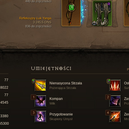
440 do zręczności
Refleksyjny Łuk Yanga
3 245,5 ONS
836 do zręczności
UMIEJĘTNOŚCI
P
77
Nienasycona Strzała
Ost
8022
Pożerająca Strzała
Sun
77
Kompan
Za
4545
Wilk
Prz
Przygotowanie
Ze
73380
Skupiony Umysł
Mr
65300