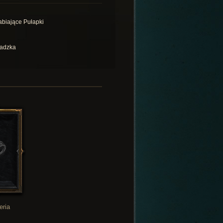
abiające Pułapki
adzka
eria