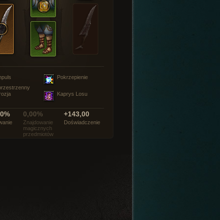
mpuls
Pokrzepienie
rzestrzenny
rozja
Kaprys Losu
00%
0,00%
+143,00
wanie
Znajdowanie
Doświadczenie
magicznych
przedmiotów