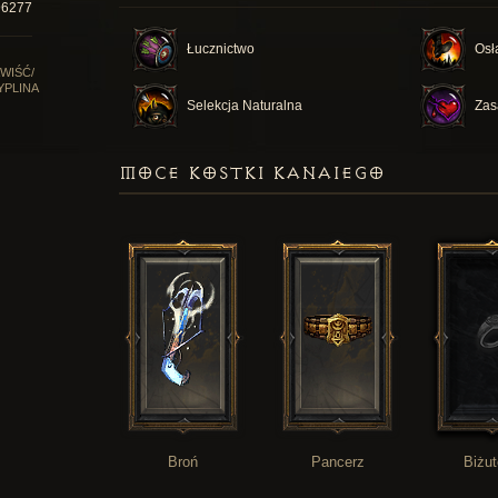
96277
Łucznictwo
Osł
WIŚĆ/
YPLINA
Selekcja Naturalna
Zas
MOCE KOSTKI KANAIEGO
Broń
Pancerz
Biżut