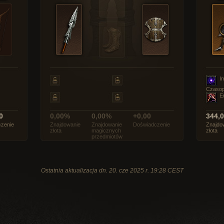
I
Czasop
E
0
0,00%
0,00%
+0,00
344,
zenie
Znajdowanie
Znajdowanie
Doświadczenie
Znajdo
złota
magicznych
złota
przedmiotów
Ostatnia aktualizacja dn. 20. cze 2025 r. 19:28 CEST