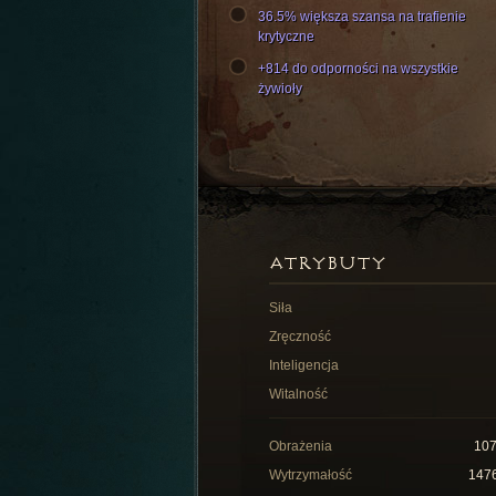
36.5% większa szansa na trafienie
krytyczne
+814 do odporności na wszystkie
żywioły
ATRYBUTY
Siła
Zręczność
Inteligencja
Witalność
Obrażenia
10
Wytrzymałość
147