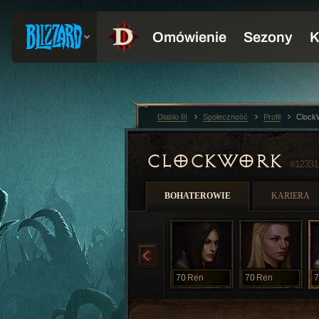
Diablo III
Społeczność
Profil
Clock
CLOCKWORK
#12331
BOHATEROWIE
KARIERA
70
Ren
70
Ren
7