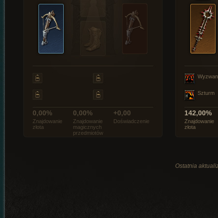
Wyzwan
Szturm
0,00%
0,00%
+0,00
142,00%
Znajdowanie
Znajdowanie
Doświadczenie
Znajdowanie
złota
magicznych
złota
przedmiotów
Ostatnia aktuali