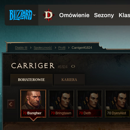
Diablo III
Społeczność
Profil
Carriger#1824
CARRIGER
#1824
BOHATEROWIE
KARIERA
70
Bangher
70
Bringtawn
70
Deth
70
DyesAlot