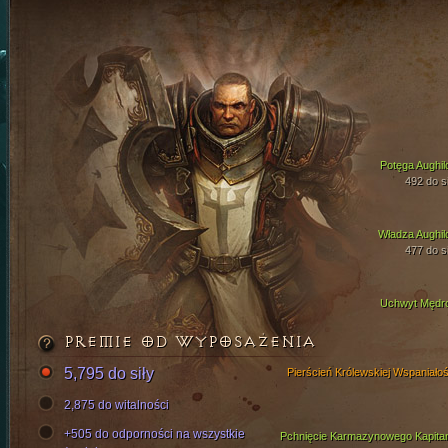
Potęga Aughil
492 do si
Władza Aughil
477 do si
Uchwyt Mędr
PREMIE OD WYPOSAŻENIA
5,795 do siły
Pierścień Królewskiej Wspaniałoś
2,875 do witalności
+505 do odporności na wszystkie
Pchnięcie Karmazynowego Kapita