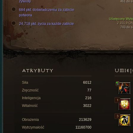
żywioły
461 do si
684 pkt. doświadczenia za zabicie
potwora
Uświęcony Wył
2 151,9 O
24,718 pkt. życia za każde zabicie
743 do si
ATRYBUTY
UMIEJ
Siła
6012
Zręczność
77
Inteligencja
216
Witalność
3022
Obrażenia
213629
Wytrzymałość
11160700