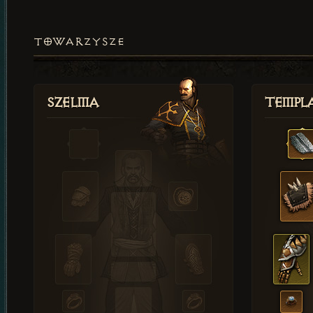
TOWARZYSZE
Szelma
Templa