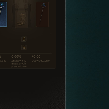
%
0,00%
+0,00
wanie
Znajdowanie
Doświadczenie
magicznych
przedmiotów