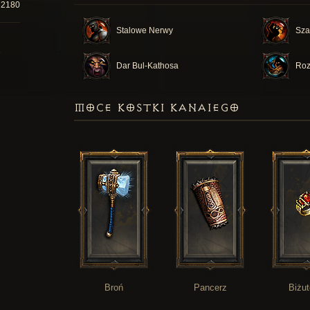
72180
Stalowe Nerwy
Sza
Dar Bul-Kathosa
Roz
MOCE KOSTKI KANAIEGO
Broń
Pancerz
Biżut