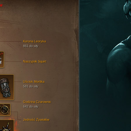
or
Korona Leoryka
861 do siły
Naszyjnik Squirt
Uścisk Mortika
581 do siły
Godzina Czarownic
642 do siły
Jedność Żywiołów