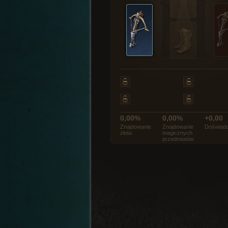
0,00%
0,00%
+0,00
Znajdowanie
Znajdowanie
Doświadc
złota
magicznych
przedmiotów