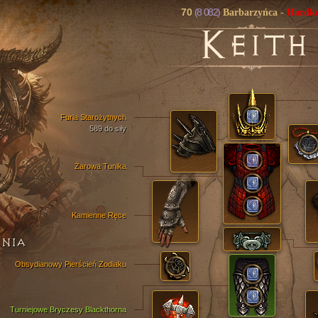
70
(8 082)
Barbarzyńca
-
Hardk
K
EITH
Furia Starożytnych
589 do siły
Żarowa Tunika
Kamienne Ręce
ENIA
Obsydianowy Pierścień Zodiaku
Turniejowe Bryczesy Blackthorna