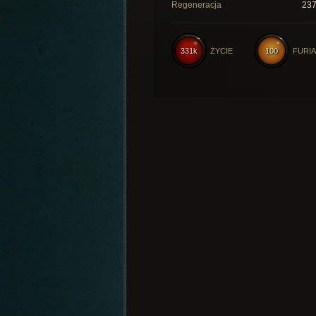
Regeneracja
23
331k
ŻYCIE
100
FURIA