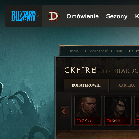
Diablo III
Społeczność
Profil
CKFir
CKFIRE
HARDC
#1589
BOHATEROWIE
KARIERA
70
CKsix
70
Keith
7