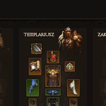
Templariusz
Zak