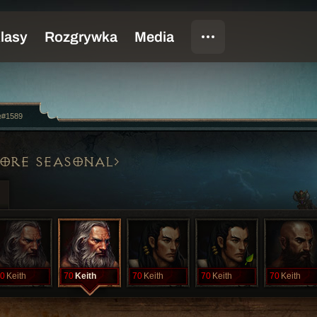
e#1589
ORE SEASONAL
0
Keith
70
Keith
70
Keith
70
Keith
70
Keith