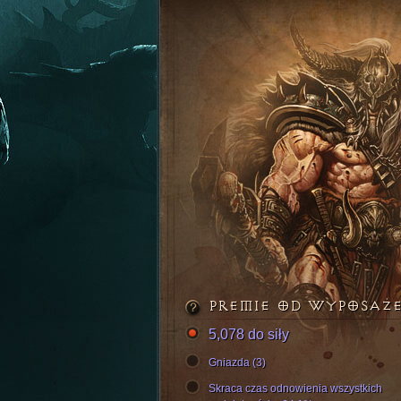
PREMIE OD WYPOSAŻ
5,078 do siły
Gniazda (3)
Skraca czas odnowienia wszystkich