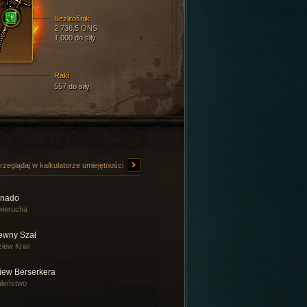
Bezlitośnik
2 736,5 ONS
1,000 do siły
Raki
557 do siły
rzeglądaj w kalkulatorze umiejętności
rnado
wierucha
tewny Szał
lew Krwi
iew Berserkera
leństwo