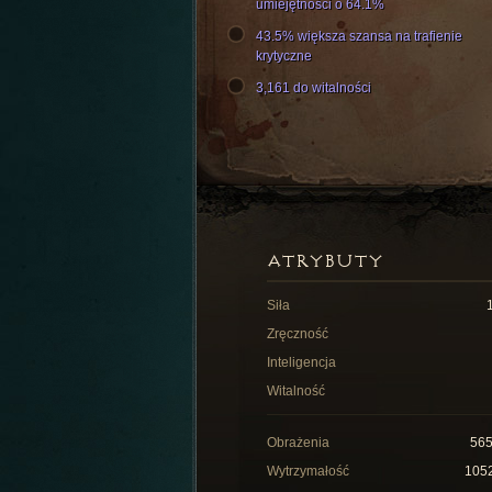
umiejętności o 64.1%
43.5% większa szansa na trafienie
krytyczne
3,161 do witalności
ATRYBUTY
Siła
Zręczność
Inteligencja
Witalność
Obrażenia
56
Wytrzymałość
105