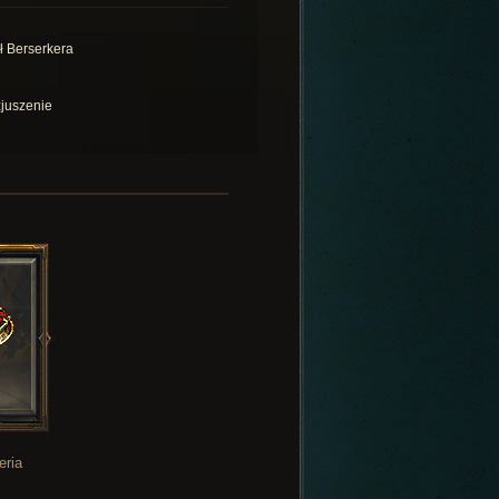
ł Berserkera
juszenie
eria