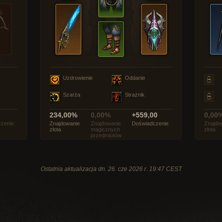
Uzdrowienie
Oddanie
Szarża
Strażnik
234,00%
0,00%
+559,00
0,00
zenie
Znajdowanie
Znajdowanie
Doświadczenie
Znajdo
złota
magicznych
złota
przedmiotów
Ostatnia aktualizacja dn. 26. cze 2026 r. 19:47 CEST