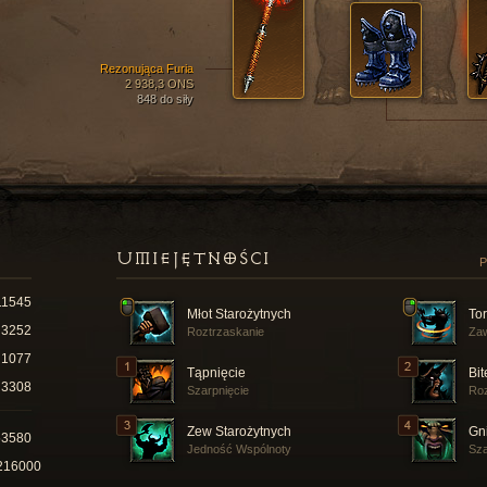
Rezonująca Furia
2 938,3 ONS
848 do siły
UMIEJĘTNOŚCI
P
11545
Młot Starożytnych
To
3252
Roztrzaskanie
Za
1077
Tąpnięcie
Bi
3308
Szarpnięcie
Roz
Zew Starożytnych
Gn
53580
Jedność Wspólnoty
Sza
216000