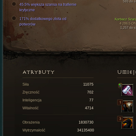
593 do si
45.5% większa szansa na trafienie
krytyczne
171% dodatkowego złota od
Korbacz Szar
4 286,5 O
potworów
1,257 do si
ATRYBUTY
UMIEJ
Siła
11075
Zręczność
702
Inteligencja
77
Witalność
4714
Obrażenia
1830730
Wytrzymałość
34135400