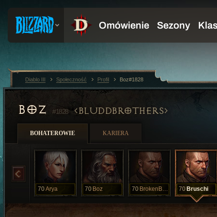
Diablo III
Społeczność
Profil
Boz#1828
BOZ
BLUDDBROTHERS
#1828
BOHATEROWIE
KARIERA
70
Arya
70
Boz
70
BrokenBaker
70
Bruschi