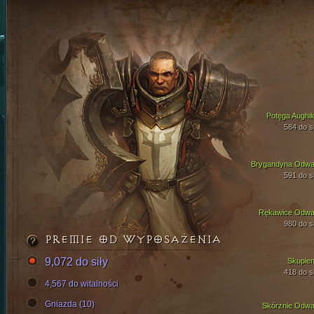
Potęga Aughil
584 do si
Brygandyna Odwa
591 do si
Rękawice Odwa
980 do si
PREMIE OD WYPOSAŻENIA
9,072 do siły
Skupien
418 do si
4,567 do witalności
Gniazda (10)
Skórznie Odwa