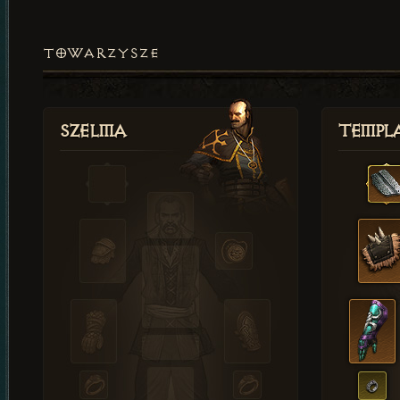
TOWARZYSZE
Szelma
Templa