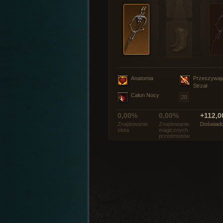
Anatomia
Przeszywaj
Strzał
Całun Nocy
0,00%
0,00%
+112,0
Znajdowanie
Znajdowanie
Doświadc
złota
magicznych
przedmiotów