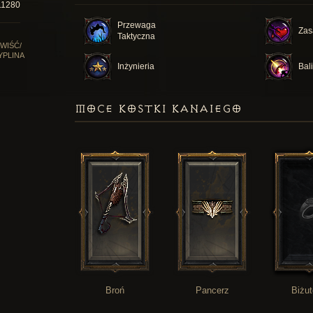
11280
Przewaga
Zas
Taktyczna
WIŚĆ/
YPLINA
Inżynieria
Bal
MOCE KOSTKI KANAIEGO
Broń
Pancerz
Biżut