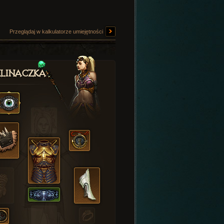
Przeglądaj w kalkulatorze umiejętności
linaczka