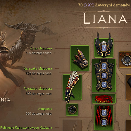
70
(3 209)
Łowczyni demonów
L
IANA
Kolce Marudera
550 do zręczności
Karapaks Marudera
602 do zręczności
Rękawice Marudera
825 do zręczności
ENIA
Skupienie
650 do zręczności
Pchnięcie Karmazynowego Kapitana