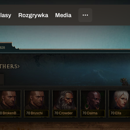
828
THERS
0
BrokenBaker
70
Bruschi
70
Crowder
70
Dalma
70
Ella