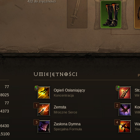
422 do zręczności
UMIEJĘTNOŚCI
P
77
Ogień Osłaniający
St
8025
Koncentracja
Wir
77
Zemsta
Ko
4373
Mroczne Serce
Wil
Zasłona Dymna
Wa
86430
Specjalna Formuła
Sta
15100