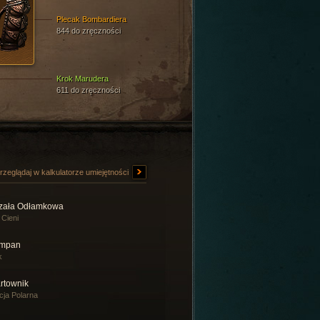
Plecak Bombardiera
844 do zręczności
Krok Marudera
611 do zręczności
rzeglądaj w kalkulatorze umiejętności
rzała Odłamkowa
 Cieni
mpan
k
rtownik
cja Polarna