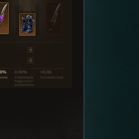
00%
0,00%
+0,00
wanie
Znajdowanie
Doświadczenie
magicznych
przedmiotów