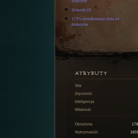
krytyczne
Gniazda (3)
172% dodatkowego złota od
potworów
ATRYBUTY
Siła
Zręczność
Inteligencja
Witalność
Obrażenia
17
Wytrzymałość
183