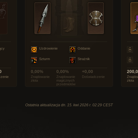
ący
Uzdrowienie
Oddanie
Szturm
Strażnik
0
0,00%
0,00%
+0,00
200,
zenie
Znajdowanie
Znajdowanie
Doświadczenie
Znajdo
złota
magicznych
złota
przedmiotów
Ostatnia aktualizacja dn. 15. kwi 2026 r. 02:29 CEST