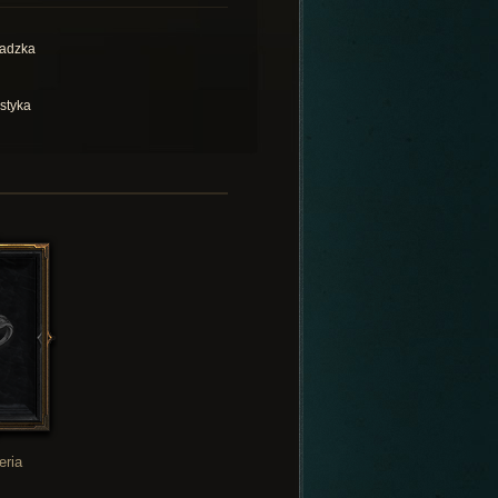
adzka
istyka
eria