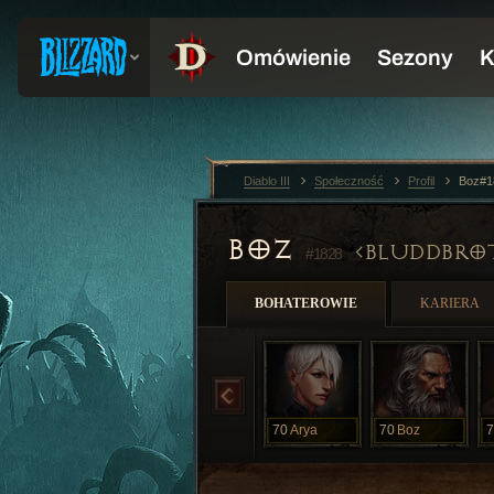
Diablo III
Społeczność
Profil
Boz#1
BOZ
BLUDDBRO
#1828
BOHATEROWIE
KARIERA
70
Arya
70
Boz
7