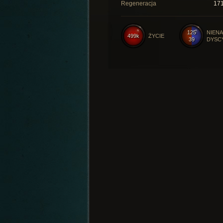
Regeneracja
17
125
NIENA
499k
ŻYCIE
39
DYSC