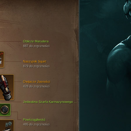
Oblicze Marudera
887 do zręczności
Naszyjnik Squirt
879 do zręczności
Owijacze Jasności
428 do zręczności
Jedwabna Szarfa Karmazynowego Kapitana
Powściągliwość
485 do zręczności