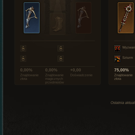
Wyzwan
Szturm
0,00%
0,00%
+0,00
75,00%
Znajdowanie
Znajdowanie
Doświadczenie
Znajdowanie
złota
magicznych
złota
przedmiotów
Ostatnia aktual