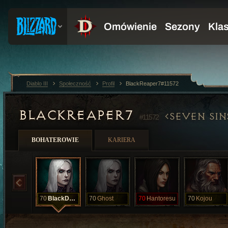
Diablo III
Społeczność
Profil
BlackReaper7#11572
BLACKREAPER7
SEVEN SIN
#11572
BOHATEROWIE
KARIERA
70
BlackDeath
70
Ghost
70
Hantoresu
70
Kojou