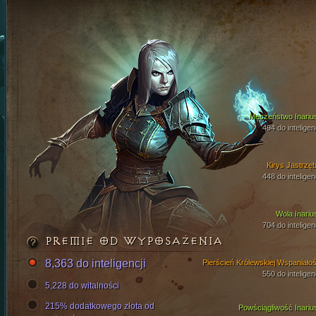
Męczeństwo Inariu
494 do inteligen
Kirys Jastrzęb
448 do inteligen
Wola Inariu
704 do inteligen
PREMIE OD WYPOSAŻENIA
8,363 do inteligencji
Pierścień Królewskiej Wspaniałoś
550 do inteligen
5,228 do witalności
215% dodatkowego złota od
Powściągliwość Inariu