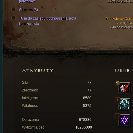
potworów
1,021 do inteligen
Gniazda (8)
+6 m do zasięgu podnoszenia złota
Pogrzebowy Oska
2 799,9 O
i kul zdrowia
840 do inteligen
ATRYBUTY
UMIEJ
Siła
77
Zręczność
77
Inteligencja
8580
Witalność
5375
Obrażenia
678386
Wytrzymałość
10266000