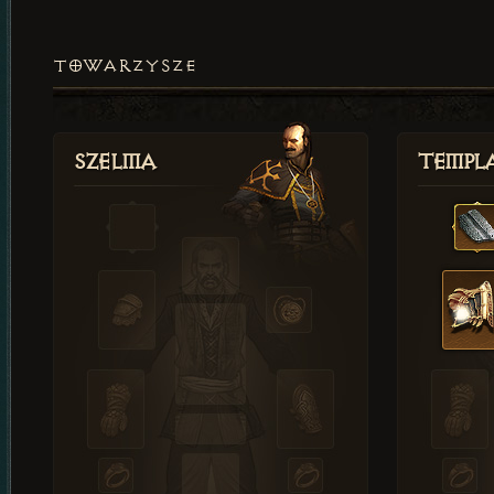
TOWARZYSZE
Szelma
Templa