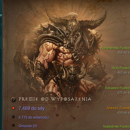
Naramienniki Pustko
458 do si
Kirys Pustko
461 do si
Rękawice Pustko
675 do si
PREMIE OD WYPOSAŻENIA
7,489 do siły
Jedność Żywioł
419 do si
4,775 do witalności
Gniazda (0)
Nabiodrniki Pustko