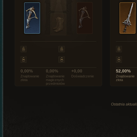
0,00%
0,00%
+0,00
52,00%
Znajdowanie
Znajdowanie
Doświadczenie
Znajdowanie
złota
magicznych
złota
przedmiotów
Ostatnia aktual