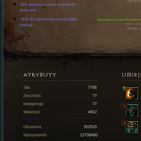
760 do si
32% większa szansa na trafienie
krytyczne
+620 do odporności na wszystkie
Wojownicza Krew Bul-Katho
1 929,2 O
żywioły
634 do si
ATRYBUTY
UMIEJ
Siła
7706
Zręczność
77
Inteligencja
77
Witalność
4922
Obrażenia
352015
Wytrzymałość
12736400