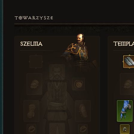
TOWARZYSZE
Szelma
Templa