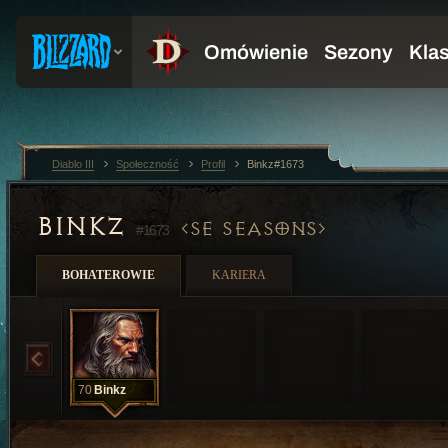
Diablo III
Społeczność
Profil
Binkz#1673
BINKZ
SE SEASONS
#1673
BOHATEROWIE
KARIERA
70
Binkz