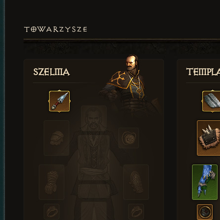
TOWARZYSZE
Szelma
Templa