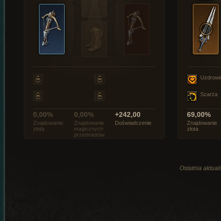
Uzdrowi
Szarża
0,00%
0,00%
+242,00
69,00%
Znajdowanie
Znajdowanie
Doświadczenie
Znajdowanie
złota
magicznych
złota
przedmiotów
Ostatnia aktual