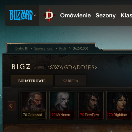
Diablo III
Społeczność
Profil
BigZ#1880
BIGZ
SWAGDADDIES
#1880
BOHATEROWIE
KARIERA
70
Colossal
70
MrNecro
70
PewPew
70
Righttoe