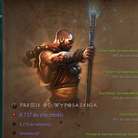
Zwierciadła Sprawiedliwoś
440 do zręcznoś
Pancerz Sprawiedliwoś
650 do zręcznoś
Bazubandy Sprawiedliwoś
928 do zręcznoś
PREMIE OD WYPOSAŻENIA
8,737 do zręczności
Róża Wiatr
437 do zręcznoś
4,773 do witalności
Gniazda (0)
Pchnięcie Karmazynowego Kapita