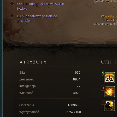
1,206 do zręcznoś
+681 do odporności na wszystkie
żywioły
130% dodatkowego złota od
Won Khim L
3 126,2 O
potworów
1,000 do zręcznoś
ATRYBUTY
UMIEJ
Siła
676
Zręczność
8954
Inteligencja
77
Witalność
4920
Obrażenia
1689680
Wytrzymałość
27577100