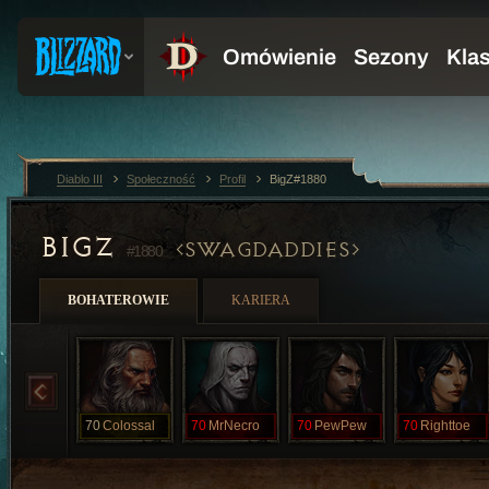
Diablo III
Społeczność
Profil
BigZ#1880
BIGZ
SWAGDADDIES
#1880
BOHATEROWIE
KARIERA
70
Colossal
70
MrNecro
70
PewPew
70
Righttoe