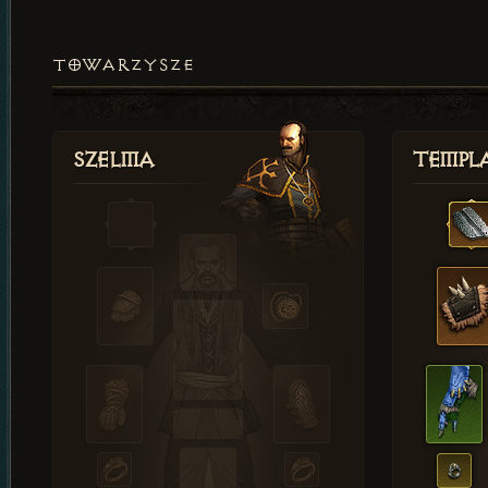
TOWARZYSZE
Szelma
Templa