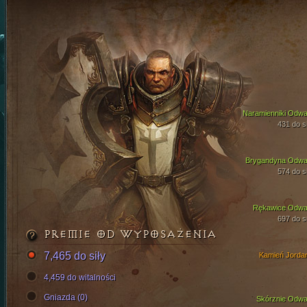
Naramienniki Odwa
431 do si
Brygandyna Odwa
574 do si
Rękawice Odwa
697 do si
PREMIE OD WYPOSAŻENIA
7,465 do siły
Kamień Jorda
4,459 do witalności
Gniazda (0)
Skórznie Odwa