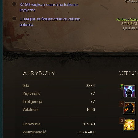
474 do si
37.5% większa szansa na trafienie
krytyczne
1,004 pkt. doświadczenia za zabicie
Korbacz Szar
3 718,5 O
potwora
1,011 do si
ATRYBUTY
UMIEJ
Siła
8834
Zręczność
77
Inteligencja
77
Witalność
4606
Obrażenia
707340
Wytrzymałość
15746400