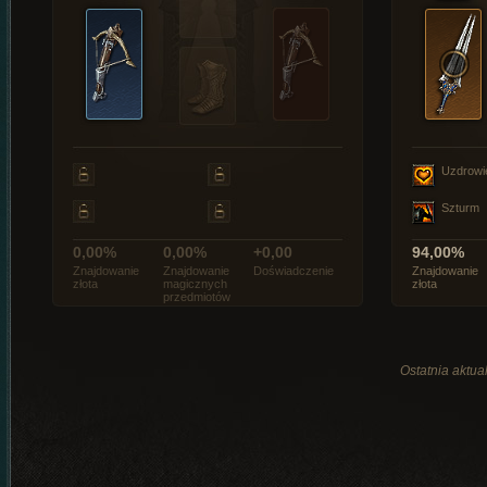
Uzdrowi
Szturm
0,00%
0,00%
+0,00
94,00%
Znajdowanie
Znajdowanie
Doświadczenie
Znajdowanie
złota
magicznych
złota
przedmiotów
Ostatnia aktual