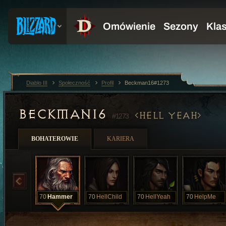
Diablo III
Społeczność
Profil
Beckman16#1273
BECKMAN16
HELL YEAH
#1273
BOHATEROWIE
KARIERA
70
Hammer
70
HellChild
70
HellYeah
70
HelpMe