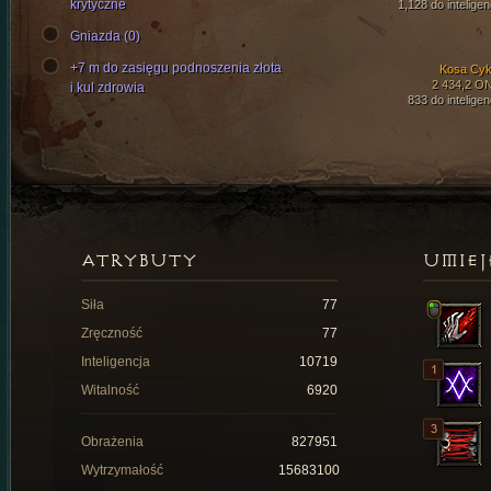
krytyczne
1,128 do inteligen
Gniazda (0)
+7 m do zasięgu podnoszenia złota
Kosa Cyk
2 434,2 O
i kul zdrowia
833 do inteligen
ATRYBUTY
UMIEJ
Siła
77
Zręczność
77
Inteligencja
10719
Witalność
6920
Obrażenia
827951
Wytrzymałość
15683100