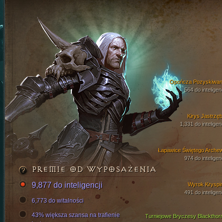
Opończa Pozyskiwan
564 do inteligen
Kirys Jastrzęb
1,331 do inteligen
Łapawice Świętego Arche
974 do inteligen
PREMIE OD WYPOSAŻENIA
9,877 do inteligencji
Wyrok Kryspi
491 do inteligen
6,773 do witalności
43% większa szansa na trafienie
Turniejowe Bryczesy Blackthor