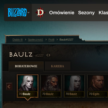
Diablo III
Społeczność
Profil
Baulz#1327
BAULZ
#1327
BOHATEROWIE
KARIERA
70
Baulz
70
Baulz
70
Baulz
70
Egils