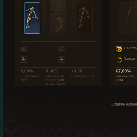
Uzdrowi
Szarża
0,00%
0,00%
+0,00
67,00%
Znajdowanie
Znajdowanie
Doświadczenie
Znajdowanie
złota
magicznych
złota
przedmiotów
Ostatnia aktual