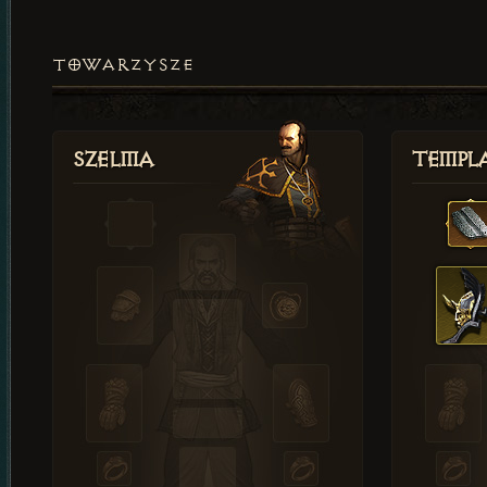
TOWARZYSZE
Szelma
Templa