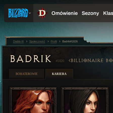
Diablo III
Społeczność
Profil
Badrik#1826
BADRIK
BILLIONAIRE BO
#1826
BOHATEROWIE
KARIERA