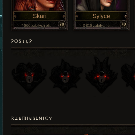
Skari
Sylyce
70
70
7 860 zabitych elit
3 818 zabitych elit
POSTĘP
RZEMIEŚLNICY