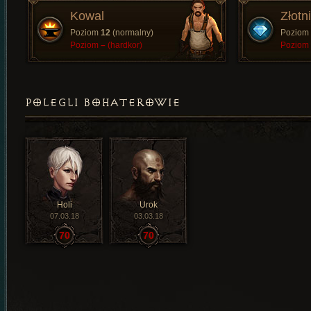
Kowal
Złotn
Poziom
12
(normalny)
Poziom
Poziom
–
(hardkor)
Poziom
POLEGLI BOHATEROWIE
Holi
Urok
07.03.18
03.03.18
70
70