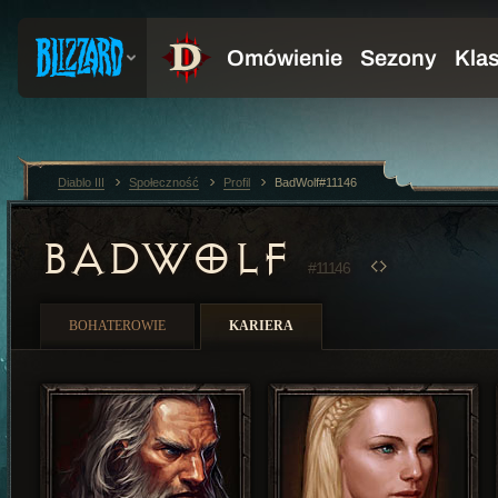
Diablo III
Społeczność
Profil
BadWolf#11146
BADWOLF
#11146
BOHATEROWIE
KARIERA