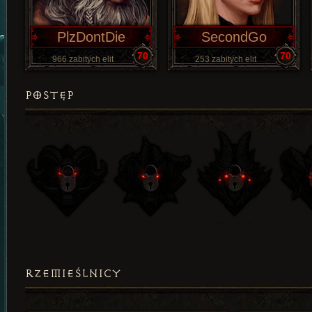
PlzDontDie
SecondGo
70
70
966 zabitych elit
253 zabitych elit
POSTĘP
RZEMIEŚLNICY