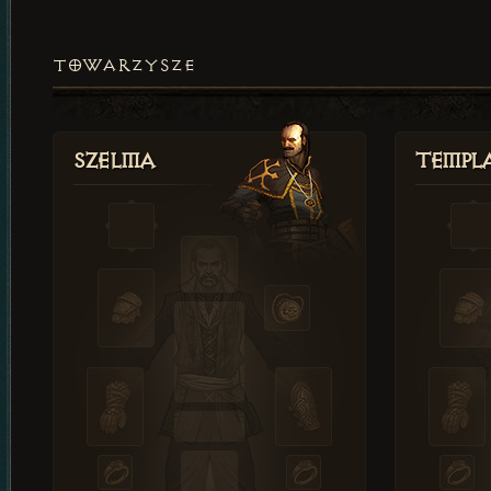
TOWARZYSZE
Szelma
Templa