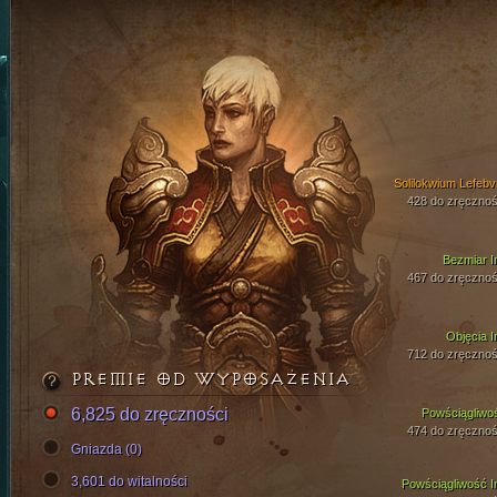
Solilokwium Lefebv
428 do zręcznoś
Bezmiar I
467 do zręcznoś
Objęcia I
712 do zręcznoś
PREMIE OD WYPOSAŻENIA
6,825 do zręczności
Powściągliwo
474 do zręcznoś
Gniazda (0)
3,601 do witalności
Powściągliwość I