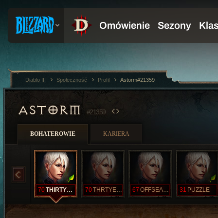
Diablo III
Społeczność
Profil
Astorm#21359
ASTORM
#21359
BOHATEROWIE
KARIERA
70
THIRTYNINE
70
THRTYEIGHT
67
OFFSEASON
31
PUZZLE