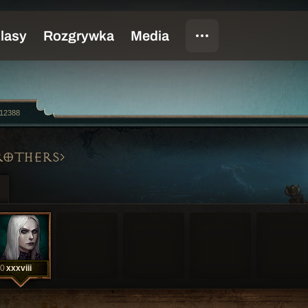
12388
ROTHERS
0
xxxviii