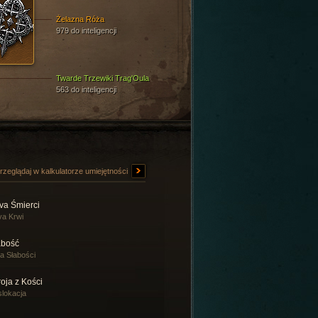
Żelazna Róża
979 do inteligencji
Twarde Trzewiki Trag'Oula
563 do inteligencji
rzeglądaj w kalkulatorze umiejętności
va Śmierci
a Krwi
abość
a Słabości
oja z Kości
lokacja