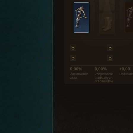
0,00%
0,00%
+0,00
Znajdowanie
Znajdowanie
Doświadc
złota
magicznych
przedmiotów