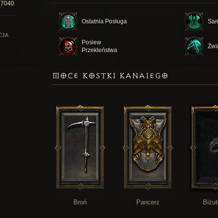
47040
Ostatnia Posługa
Sam
CJA
Posiew
Żwa
Przekleństwa
MOCE KOSTKI KANAIEGO
Broń
Pancerz
Biżut