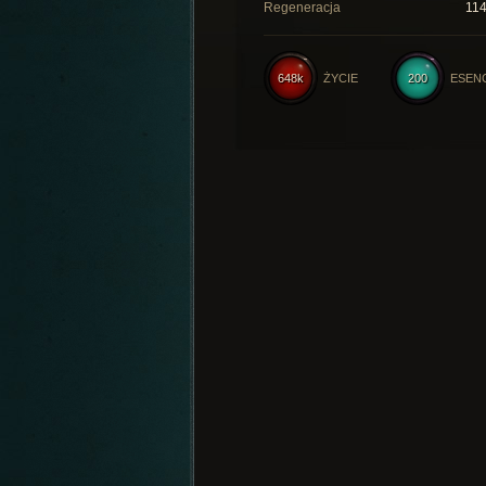
Regeneracja
11
648k
ŻYCIE
200
ESEN