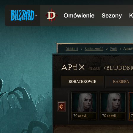
Diablo III
Społeczność
Profil
Apex#
APEX
BLUDDB
#12388
BOHATEROWIE
KARIERA
70
xxxix
70
xxxv
70
xxxvi
70
xxxvii
7