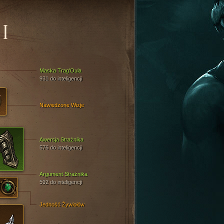
I
Maska Trag'Oula
931 do inteligencji
Nawiedzone Wizje
Awersja Strażnika
576 do inteligencji
Argument Strażnika
592 do inteligencji
Jedność Żywiołów