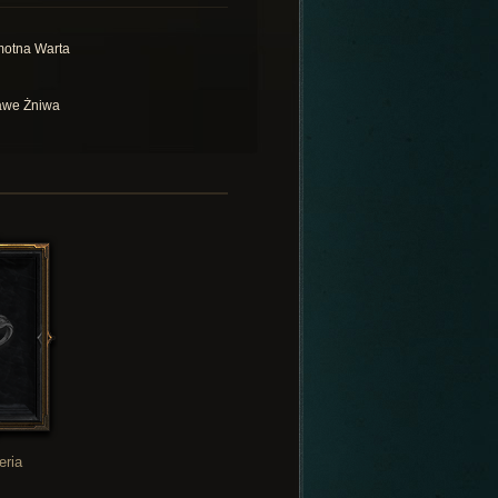
otna Warta
we Żniwa
eria