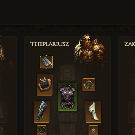
Templariusz
Zak