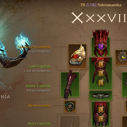
70
(5 745)
Nekromantka
X
XXVII
Opończa Pozyskiwania
616 do inteligencji
Łuski Trag'Oula
1,438 do inteligencji
Szpony Trag'Oula
954 do inteligencji
ENIA
Wyrok Kryspina
Skóra Trag'Oula