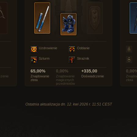
Uzdrowienie
Oddanie
Szturm
Strażnik
65,00%
0,00%
+335,00
0,00
zenie
Znajdowanie
Znajdowanie
Doświadczenie
Znajdo
złota
magicznych
złota
przedmiotów
Ostatnia aktualizacja dn. 12. kwi 2026 r. 11:51 CEST