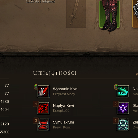
1,120 do inteligencji
UMIEJĘTNOŚCI
P
77
Wyssanie Krwi
No
77
Przyrost Mocy
Nov
14236
Napływ Krwi
Sł
4694
Krzepkość
Aur
Symulakrum
Zbr
22120
Krew i Kość
Dys
55300