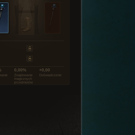
%
0,00%
+0,00
wanie
Znajdowanie
Doświadczenie
magicznych
przedmiotów