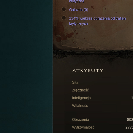
krytyczne
Gniazda (0)
234% większe obrażenia od trafień
krytycznych
ATRYBUTY
Siła
Zręczność
Inteligencja
Witalność
Obrażenia
80
Wytrzymałość
277