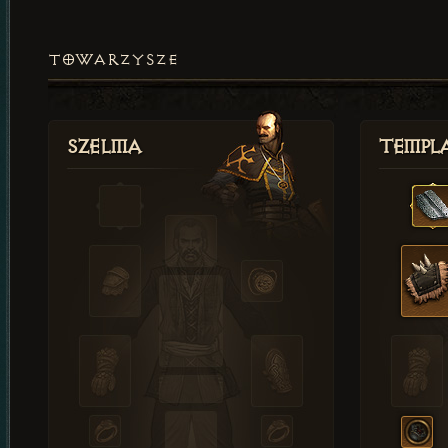
TOWARZYSZE
Szelma
Templa