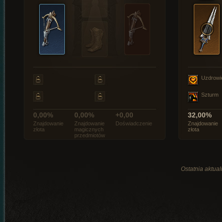
Uzdrowi
Szturm
0,00%
0,00%
+0,00
32,00%
Znajdowanie
Znajdowanie
Doświadczenie
Znajdowanie
złota
magicznych
złota
przedmiotów
Ostatnia aktual