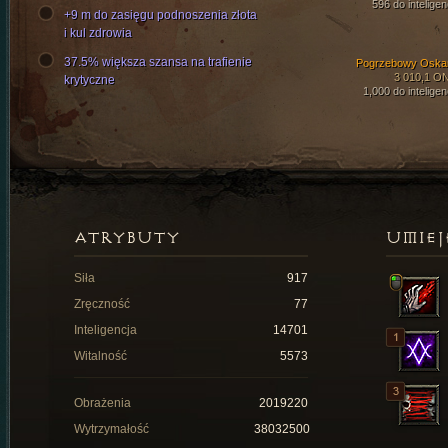
596 do inteligen
+9 m do zasięgu podnoszenia złota
i kul zdrowia
37.5% większa szansa na trafienie
Pogrzebowy Oska
3 010,1 O
krytyczne
1,000 do inteligen
ATRYBUTY
UMIEJ
Siła
917
Zręczność
77
Inteligencja
14701
Witalność
5573
Obrażenia
2019220
Wytrzymałość
38032500