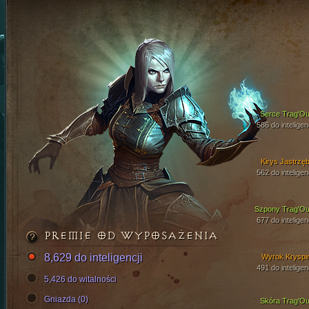
Serce Trag'Ou
586 do inteligen
Kirys Jastrzęb
562 do inteligen
Szpony Trag'Ou
677 do inteligen
PREMIE OD WYPOSAŻENIA
8,629 do inteligencji
Wyrok Kryspi
491 do inteligen
5,426 do witalności
Gniazda (0)
Skóra Trag'Ou