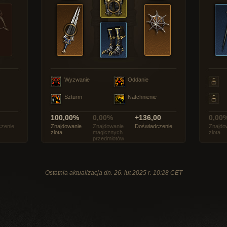
Wyzwanie
Oddanie
Szturm
Natchnienie
100,00%
0,00%
+136,00
0,00
zenie
Znajdowanie
Znajdowanie
Doświadczenie
Znajdo
złota
magicznych
złota
przedmiotów
Ostatnia aktualizacja dn. 26. lut 2025 r. 10:28 CET