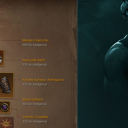
Mempo Zmierzchu
688 do inteligencji
Naszyjnik Squirt
935 do inteligencji
Krwawy Karwasz Ashnagarra
418 do inteligencji
Wstyd Delsere
464 do inteligencji
Jedność Żywiołów
433 do inteligencji