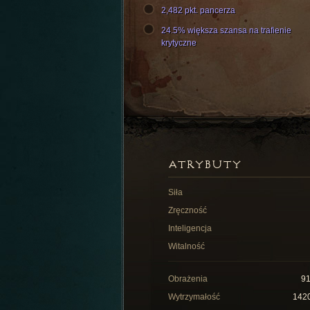
2,482 pkt. pancerza
24.5% większa szansa na trafienie
krytyczne
ATRYBUTY
Siła
Zręczność
Inteligencja
Witalność
Obrażenia
9
Wytrzymałość
142