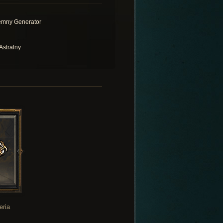
emny Generator
Astralny
eria