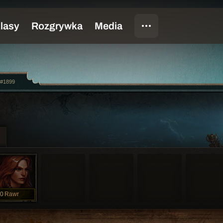
o#1899
0
Rawr