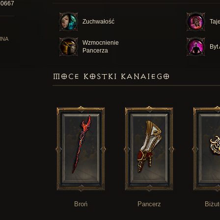
80667
Zuchwałość
Taj
MNA
Wzmocnienie
Byt 
Pancerza
MOCE KOSTKI KANAIEGO
Broń
Pancerz
Biżut