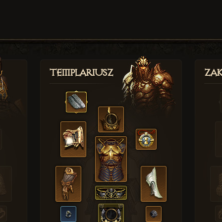
Templariusz
Zak