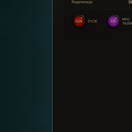
Regeneracja
3
MOC
522k
ŻYCIE
120
TAJE