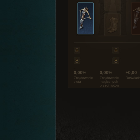
0,00%
0,00%
+0,00
Znajdowanie
Znajdowanie
Doświadc
złota
magicznych
przedmiotów