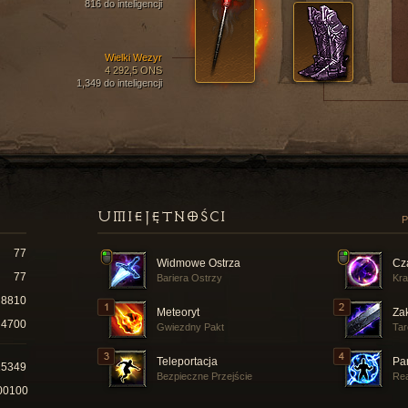
816 do inteligencji
Wielki Wezyr
4 292,5 ONS
1,349 do inteligencji
UMIEJĘTNOŚCI
P
77
Widmowe Ostrza
Cz
77
Bariera Ostrzy
Kra
8810
Meteoryt
Za
4700
Gwiezdny Pakt
Ta
Teleportacja
Pa
15349
Bezpieczne Przejście
Re
00100