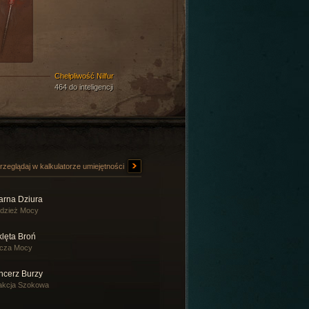
Chełpliwość Nilfur
464 do inteligencji
rzeglądaj w kalkulatorze umiejętności
arna Dziura
dzież Mocy
klęta Broń
rcza Mocy
ncerz Burzy
akcja Szokowa