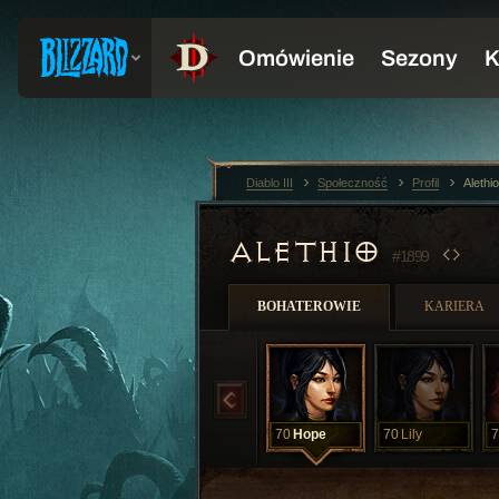
Diablo III
Społeczność
Profil
Alethi
ALETHIO
#1899
BOHATEROWIE
KARIERA
70
Hope
70
Lily
7