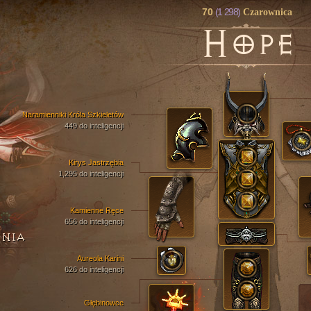
70
(1 298)
Czarownica
H
OPE
Naramienniki Króla Szkieletów
449 do inteligencji
Kirys Jastrzębia
1,295 do inteligencji
Kamienne Ręce
656 do inteligencji
ENIA
Aureola Karini
626 do inteligencji
Głębinowce