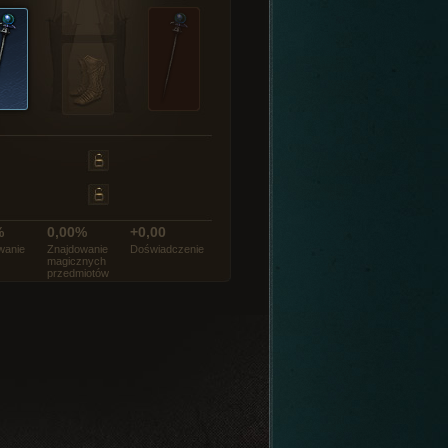
%
0,00%
+0,00
wanie
Znajdowanie
Doświadczenie
magicznych
przedmiotów