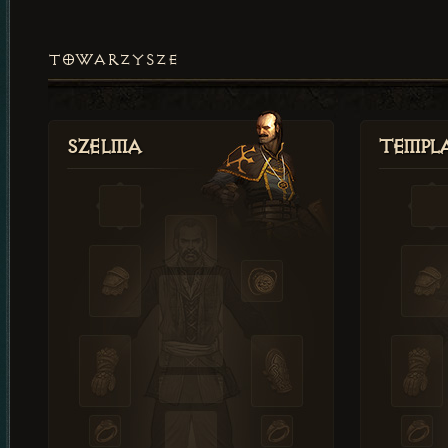
TOWARZYSZE
Szelma
Templa