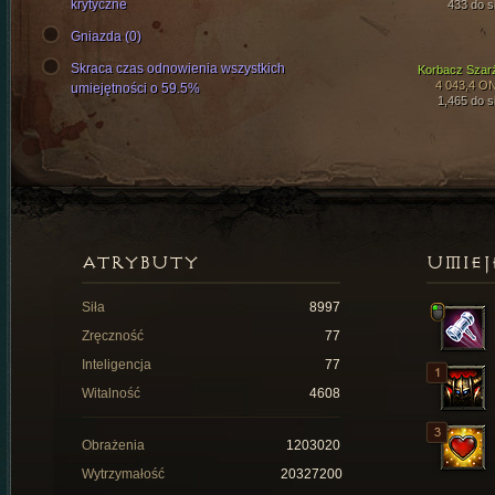
krytyczne
433 do si
Gniazda (0)
Skraca czas odnowienia wszystkich
Korbacz Szar
4 043,4 O
umiejętności o 59.5%
1,465 do si
ATRYBUTY
UMIEJ
Siła
8997
Zręczność
77
Inteligencja
77
Witalność
4608
Obrażenia
1203020
Wytrzymałość
20327200