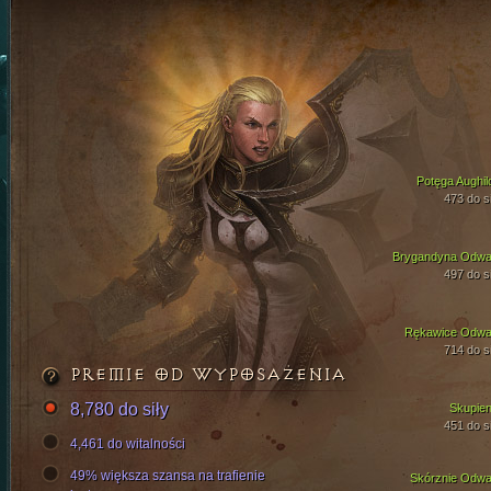
Potęga Aughil
473 do si
Brygandyna Odwa
497 do si
Rękawice Odwa
714 do si
PREMIE OD WYPOSAŻENIA
8,780 do siły
Skupien
451 do si
4,461 do witalności
49% większa szansa na trafienie
Skórznie Odwa