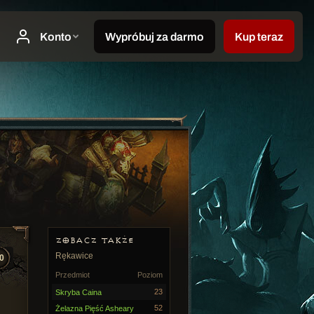
ZOBACZ TAKŻE
Rękawice
0
Przedmiot
Poziom
23
Skryba Caina
52
Żelazna Pięść Asheary