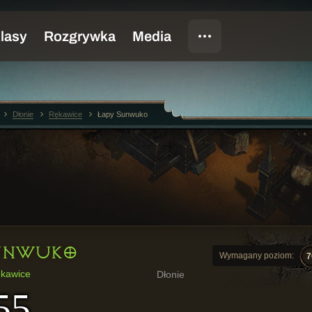
Dłonie
Rękawice
Łapy Sunwuko
UNWUKO
Wymagany poziom:
7
ękawice
Dłonie
55