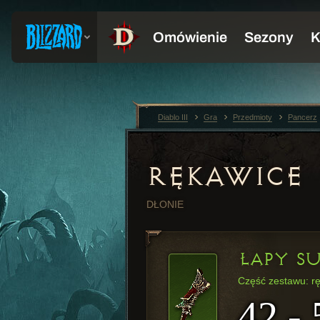
Diablo III
Gra
Przedmioty
Pancerz
RĘKAWICE
DŁONIE
ŁAPY S
Część zestawu: r
42 - 