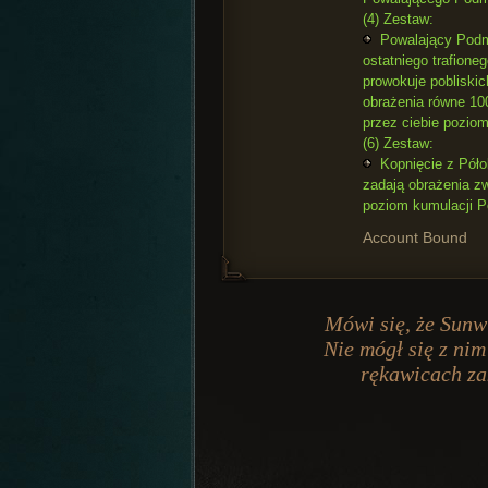
(4) Zestaw:
Powalający Podm
ostatniego trafione
prowokuje pobliski
obrażenia równe 10
przez ciebie pozio
(6) Zestaw:
Kopnięcie z Półob
zadają obrażenia z
poziom kumulacji 
Account Bound
Mówi się, że Sunw
Nie mógł się z nim
rękawicach za