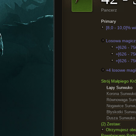
Pancerz
Primary
[8,0 - 10,0]% w
Losowa magiczn
+[626 - 750
+[626 - 75
+[626 - 750
+4 losowe magi
Strój Małpiego Kr
Łapy Sunwuko
Korona Sunwuk
Równowaga Sun
Nogawice Sunw
Błyskotki Sunw
Dusza Sunwuko
(2) Zestaw:
Otrzymujesz obra
Powalającego Pod