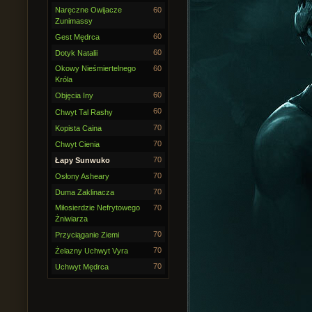
Naręczne Owijacze
60
Zunimassy
60
Gest Mędrca
60
Dotyk Natalii
Okowy Nieśmiertelnego
60
Króla
60
Objęcia Iny
60
Chwyt Tal Rashy
70
Kopista Caina
70
Chwyt Cienia
70
Łapy Sunwuko
70
Osłony Asheary
70
Duma Zaklinacza
Miłosierdzie Nefrytowego
70
Żniwiarza
70
Przyciąganie Ziemi
70
Żelazny Uchwyt Vyra
70
Uchwyt Mędrca