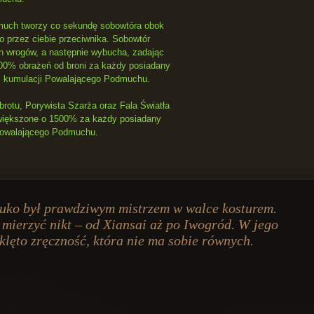
uch tworzy co sekundę sobowtóra obok
go przez ciebie przeciwnika. Sobowtór
ch wrogów, a następnie wybucha, zadając
00% obrażeń od broni za każdy posiadany
m kumulacji Powalającego Podmuchu.
rotu, Porywista Szarża oraz Fala Światła
większone o 1500% za każdy posiadany
Powalającego Podmuchu.
uko był prawdziwym mistrzem w walce kosturem.
 mierzyć nikt – od Xiansai aż po Iwogród. W jego
klęto zręczność, która nie ma sobie równych.