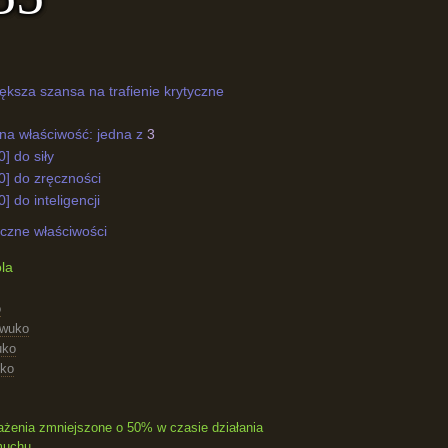
iększa szansa na trafienie krytyczne
a właściwość: jedna z
3
] do siły
0] do zręczności
] do inteligencji
czne właściwości
óla
o
wuko
uko
uko
żenia zmniejszone o 50% w czasie działania
muchu.