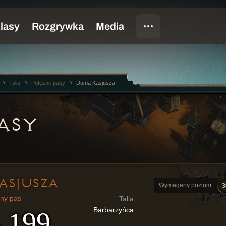
Talia
Potężne pasy
Duma Kasjusza
ASY
ASJUSZA
Wymagany poziom:
3
ny pas
Talia
Barbarzyńca
- 199