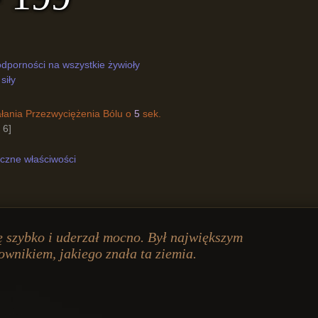
odporności na wszystkie żywioły
siły
łania Przezwyciężenia Bólu o
5
sek.
- 6]
czne właściwości
ę szybko i uderzał mocno. Był największym
ownikiem, jakiego znała ta ziemia.