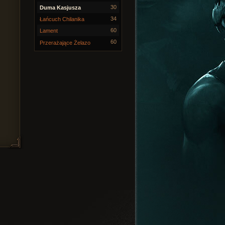
30
Duma Kasjusza
34
Łańcuch Chilanika
60
Lament
60
Przerażające Żelazo