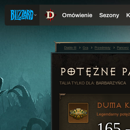
Diablo III
Gra
Przedmioty
Pancerz
POTĘŻNE P
TALIA
TYLKO DLA:
BARBARZYŃCA
DUMA K
Legendarny potęż
165 