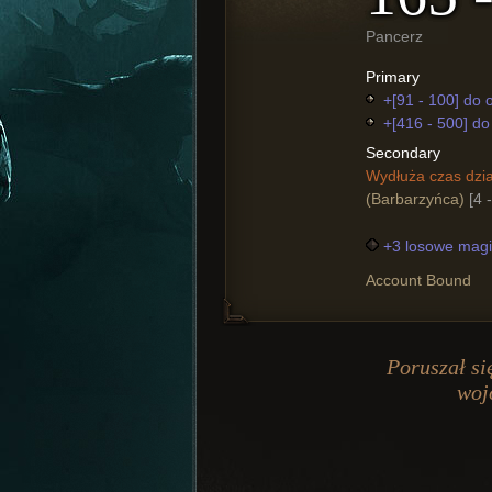
Pancerz
Primary
+[91 - 100] do 
+[416 - 500] do 
Secondary
Wydłuża czas dzia
(Barbarzyńca)
[4 
+3 losowe magi
Account Bound
Poruszał si
woj