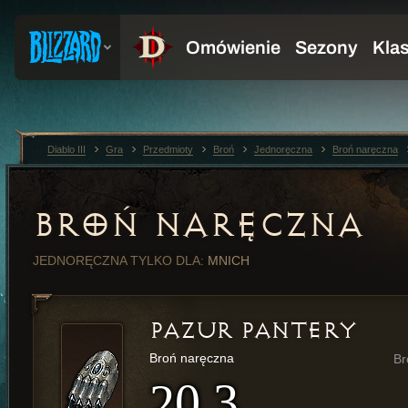
Diablo III
Gra
Przedmioty
Broń
Jednoręczna
Broń naręczna
BROŃ NARĘCZNA
JEDNORĘCZNA
TYLKO DLA:
MNICH
PAZUR PANTERY
Broń naręczna
Br
20,3